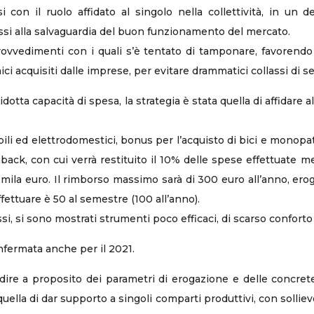
 con il ruolo affidato al singolo nella collettività, in un de
ssi alla salvaguardia del buon funzionamento del mercato.
ovvedimenti con i quali s’è tentato di tamponare, favorendo la 
ci acquisiti dalle imprese, per evitare drammatici collassi di se
ridotta capacità di spesa, la strategia è stata quella di affidare
li ed elettrodomestici, bonus per l’acquisto di bici e monopat
hback, con cui verrà restituito il 10% delle spese effettuate 
 mila euro. Il rimborso massimo sarà di 300 euro all’anno, erog
ettuare è 50 al semestre (100 all’anno).
cussi, si sono mostrati strumenti poco efficaci, di scarso conforto 
nfermata anche per il 2021.
dire a proposito dei parametri di erogazione e delle concrete
uella di dar supporto a singoli comparti produttivi, con solliev