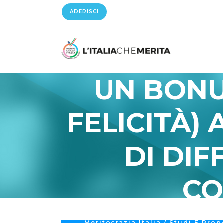
ADERISCI
UN BONU
FELICITÀ) 
DI DIF
CO
Meritocrazia Italia
/
Studi E Prop