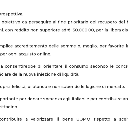
prospettiva.
biettivo da perseguire al fine prioritario del recupero del 
, con reddito non superiore ad €. 50.000,00, per la libera dis
lice accreditamento delle somme o, meglio, per favorire la sp
per ogni acquisto online.
pesa consentirebbe di orientare il consumo secondo le concr
iare della nuova iniezione di liquidità.
 propria felicità, pilotando e non subendo le logiche di mercato.
portante per donare speranza agli italiani e per contribuire anc
cittadino.
tribuire a valorizzare il bene UOMO rispetto a scelte