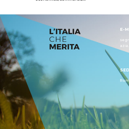
E-M
segr
azia
SE
Roma