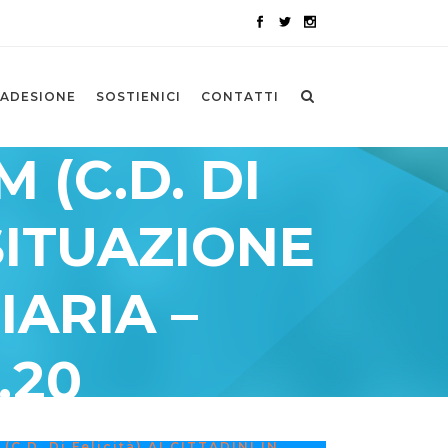
ADESIONE
SOSTIENICI
CONTATTI
(C.D. DI
 SITUAZIONE
IARIA –
.20
.d. Di Felicità) AI CITTADINI IN