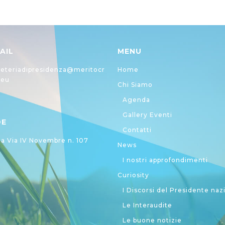
AIL
MENU
eteriadipresidenza@meritocr
Home
.eu
Chi Siamo
Agenda
Gallery Eventi
DE
Contatti
 Via IV Novembre n. 107
News
I nostri approfondimenti
Curiosity
I Discorsi del Presidente naz
Le Interaudite
Le buone notizie