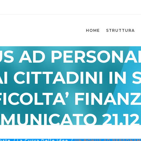
HOME
STRUTTURA
S AD PERSONAM 
AI CITTADINI IN
FICOLTA’ FINANZ
MUNICATO 21.12
oste
/
La Curva Delle Idee
/
UN BONUS AD PERSONAM (c