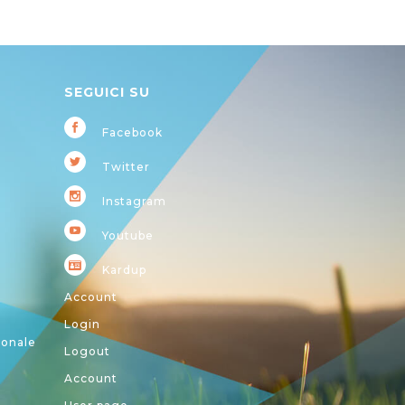
SEGUICI SU
Facebook
Twitter
Instagram
Youtube
Kardup
Account
Login
ionale
Logout
Account