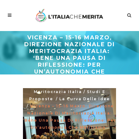
VICENZA – 15-16 MARZO,
DIREZIONE NAZIONALE DI
MERITOCRAZIA ITALIA:
‘BENE UNA PAUSA DI
RIFLESSIONE: PER
UN’AUTONOMIA CHE
MERITIAMO”
Meritocrazia Italia
/
Studi E
Proposte
/
La Curva Delle Idee
/
Vicenza – 15-16 Marzo, Direzione
Nazionale Di Meritocrazia Italia:
‘Bene Una Pausa Di Riflessione: Per
Un’autonomia Che Meritiamo”