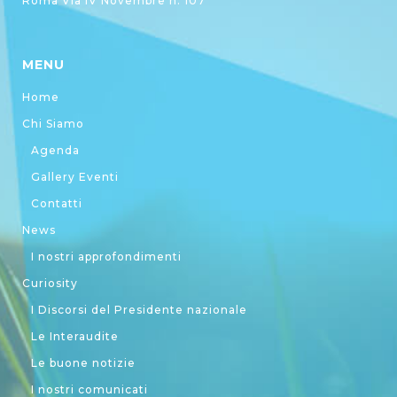
Roma Via IV Novembre n. 107
MENU
Home
Chi Siamo
Agenda
Gallery Eventi
Contatti
News
I nostri approfondimenti
Curiosity
I Discorsi del Presidente nazionale
Le Interaudite
Le buone notizie
I nostri comunicati