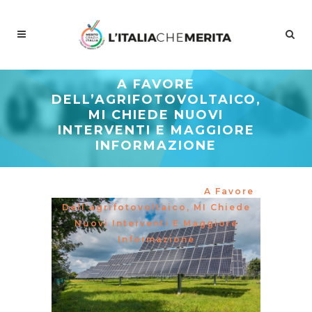
A FAVORE
DELL’AGRIFOTOVOLTAICO,
MI CHIEDE NUOVI
INTERVENTI E MAGGIORE
INFORMAZIONE
Meritocrazia Italia
/
Dipartimenti
/
Ambiente Ed Energia
/
A Favore
Dell’agrifotovoltaico, MI Chiede
Nuovi Interventi E Maggiore
Informazione