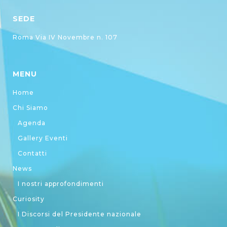
SEDE
Roma Via IV Novembre n. 107
MENU
Home
Chi Siamo
Agenda
Gallery Eventi
Contatti
News
I nostri approfondimenti
Curiosity
I Discorsi del Presidente nazionale