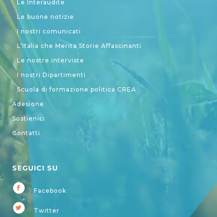
Le Interaudite
Le buone notizie
I nostri comunicati
L’Italia che Merita Storie Affascinanti
Le nostre interviste
I nostri Dipartimenti
Scuola di formazione politica CREA
Adesione
Sostienici
Contatti
SEGUICI SU
Facebook
Twitter