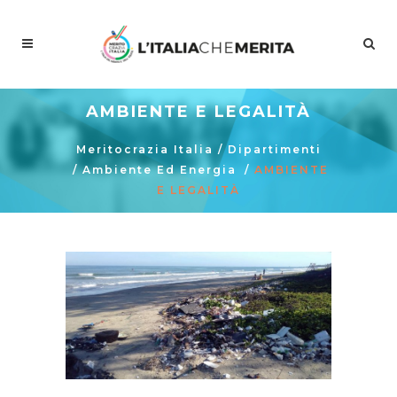
AMBIENTE E LEGALITÀ
Meritocrazia Italia
/
Dipartimenti
/
Ambiente Ed Energia
/
AMBIENTE
E LEGALITÀ