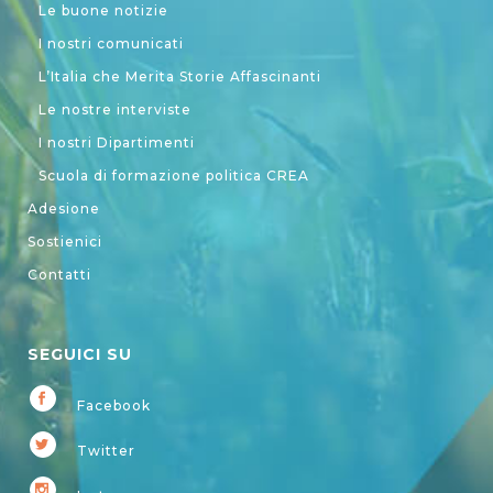
Le buone notizie
I nostri comunicati
L’Italia che Merita Storie Affascinanti
Le nostre interviste
I nostri Dipartimenti
Scuola di formazione politica CREA
Adesione
Sostienici
Contatti
SEGUICI SU
Facebook
Twitter