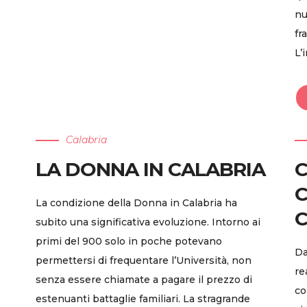
nu
fr
L’
Calabria
LA DONNA IN CALABRIA
C
C
La condizione della Donna in Calabria ha
C
subito una significativa evoluzione. Intorno ai
primi del 900 solo in poche potevano
Da
permettersi di frequentare l’Università, non
re
senza essere chiamate a pagare il prezzo di
co
estenuanti battaglie familiari. La stragrande