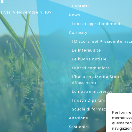
DE
Contatti
 Via IV Novembre n. 107
News
I nostri approfondimenti
Curiosity
I Discorsi del Presidente naz
Le Interaudite
Le buone notizie
I nostri comunicati
L’Italia che Merita Storie
Affascinanti
Le nostre interviste
I nostri Dipartimenti
Scuola di formazione politic
Per fornire
memorizzare
Adesione
queste tec
Sostienici
navigazione