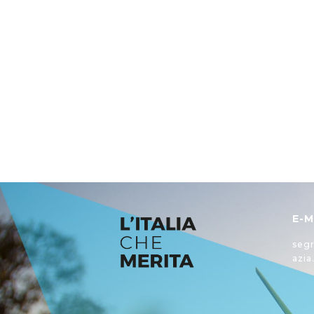
E-M
segr
azia