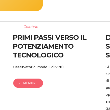
Calabria
PRIMI PASSI VERSO IL
D
POTENZIAMENTO
S
TECNOLOGICO
S
Osservatorio: modelli di virtù
Si
si
di
READ MORE
pe
op
an
qu