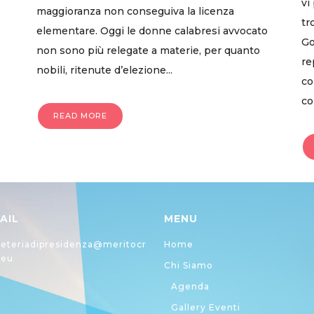
vi
maggioranza non conseguiva la licenza
tr
elementare. Oggi le donne calabresi avvocato
Go
non sono più relegate a materie, per quanto
re
nobili, ritenute d’elezione...
co
co
READ MORE
AIL
MENU
eteriadipresidenza@meritocr
Home
.eu
Chi Siamo
Agenda
Gallery Eventi