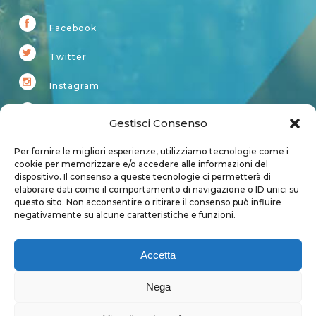
Facebook
Twitter
Instagram
Youtube
Gestisci Consenso
Kardup
Per fornire le migliori esperienze, utilizziamo tecnologie come i
cookie per memorizzare e/o accedere alle informazioni del
dispositivo. Il consenso a queste tecnologie ci permetterà di
Account
elaborare dati come il comportamento di navigazione o ID unici su
questo sito. Non acconsentire o ritirare il consenso può influire
Login
negativamente su alcune caratteristiche e funzioni.
Logout
Account
Accetta
User page
Nega