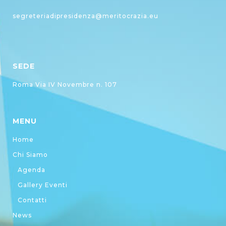
segreteriadipresidenza@meritocrazia.eu
SEDE
Roma Via IV Novembre n. 107
MENU
Home
Chi Siamo
Agenda
Gallery Eventi
Contatti
News