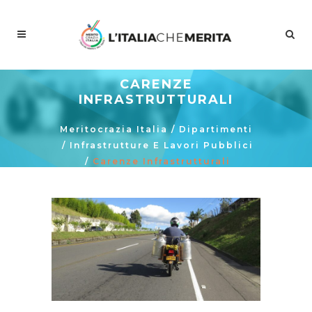
CARENZE
INFRASTRUTTURALI
Meritocrazia Italia
/
Dipartimenti
/
Infrastrutture E Lavori Pubblici
/
Carenze Infrastrutturali