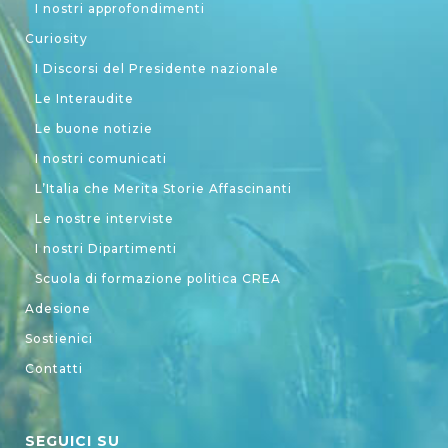
I nostri approfondimenti
Curiosity
I Discorsi del Presidente nazionale
Le Interaudite
Le buone notizie
I nostri comunicati
L’Italia che Merita Storie Affascinanti
Le nostre interviste
I nostri Dipartimenti
Scuola di formazione politica CREA
Adesione
Sostienici
Contatti
SEGUICI SU