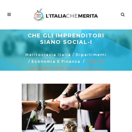
CHE GLI IMPRENDITORI
SIANO SOCIAL-I
Meritocrazia Italia
/
Dipartimenti
/
Economia E Finanza
/
CHE GLI
IMPRENDITORI SIANO SOCIAL-I