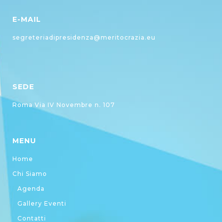
E-MAIL
segreteriadipresidenza@meritocrazia.eu
SEDE
Roma Via IV Novembre n. 107
MENU
Home
Chi Siamo
Agenda
Gallery Eventi
Contatti