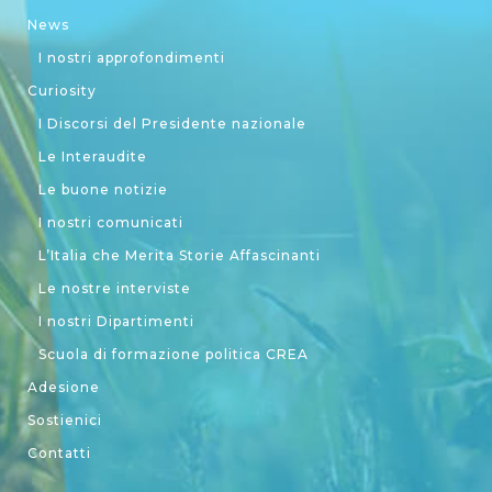
News
I nostri approfondimenti
Curiosity
I Discorsi del Presidente nazionale
Le Interaudite
Le buone notizie
I nostri comunicati
L’Italia che Merita Storie Affascinanti
Le nostre interviste
I nostri Dipartimenti
Scuola di formazione politica CREA
Adesione
Sostienici
Contatti