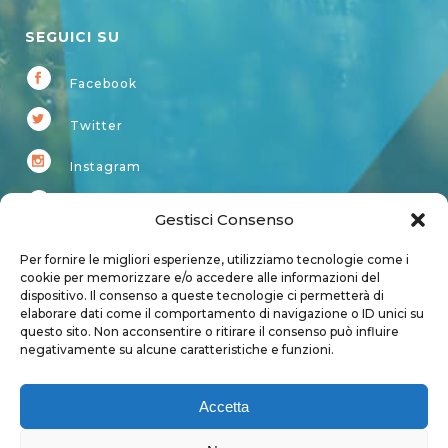
SEGUICI SU
Facebook
Twitter
Instagram
Youtube
Gestisci Consenso
Kardup
Per fornire le migliori esperienze, utilizziamo tecnologie come i
cookie per memorizzare e/o accedere alle informazioni del
dispositivo. Il consenso a queste tecnologie ci permetterà di
Account
elaborare dati come il comportamento di navigazione o ID unici su
questo sito. Non acconsentire o ritirare il consenso può influire
Login
negativamente su alcune caratteristiche e funzioni.
Logout
Account
Accetta
User page