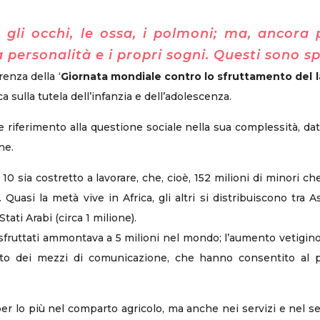
li occhi, le ossa, i polmoni; ma, ancora p
a personalità e i propri sogni. Questi sono sp
renza della ‘
Giornata mondiale contro lo sfruttamento del l
a sulla tutela dell’infanzia e dell’adolescenza.
 riferimento alla questione sociale nella sua complessità, data
ne.
10 sia costretto a lavorare, che, cioè, 152 milioni di minori c
Quasi la metà vive in Africa, gli altri si distribuiscono tra As
Stati Arabi (circa 1 milione).
i sfruttati ammontava a 5 milioni nel mondo; l’aumento vetigino
ento dei mezzi di comunicazione, che hanno consentito al p
 per lo più nel comparto agricolo, ma anche nei servizi e nel s