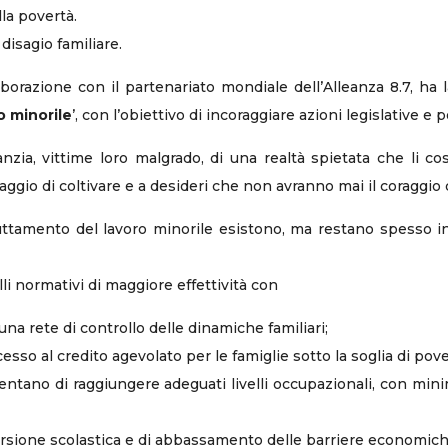
la povertà.
disagio familiare.
orazione con il partenariato mondiale dell’Alleanza 8.7, ha la
o minorile
’, con l’obiettivo di incoraggiare azioni legislative e 
anzia, vittime loro malgrado, di una realtà spietata che li c
aggio di coltivare e a desideri che non avranno mai il coraggio 
uttamento del lavoro minorile esistono, ma restano spesso in
 normativi di maggiore effettività con
una rete di controllo delle dinamiche familiari;
esso al credito agevolato per le famiglie sotto la soglia di pove
sentano di raggiungere adeguati livelli occupazionali, con minim
ersione scolastica e di abbassamento delle barriere economiche 