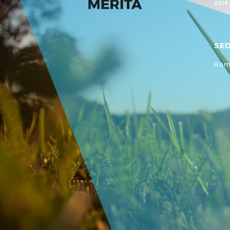
azia
SE
Roma