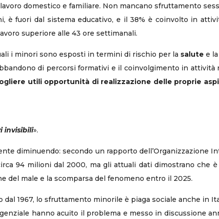
lavoro domestico e familiare. Non mancano sfruttamento sessuale,
i, è fuori dal sistema educativo, e il 38% è coinvolto in attiv
avoro superiore alle 43 ore settimanali.
ali i minori sono esposti in termini di rischio per la
salute
e l
bbandono di percorsi formativi e il coinvolgimento in attività n
cogliere utili opportunità di realizzazione delle proprie aspi
 invisibili
».
mente diminuendo: secondo un rapporto dell’Organizzazione In
irca 94 milioni dal 2000, ma gli attuali dati dimostrano che è 
one del male e la scomparsa del fenomeno entro il 2025.
al 1967, lo sfruttamento minorile è piaga sociale anche in Ita
ergenziale hanno acuito il problema e messo in discussione a