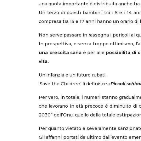
una quota importante è distribuita anche tra 
Un terzo di questi bambini, tra i 5 e i 14 ann
compresa tra 15 e 17 anni hanno un orario di l
Non serve passare in rassegna i pericoli ai qu
In prospettiva, e senza troppo ottimismo, l’a
una crescita sana
e per alle
possibilità di 
vita.
Un’infanzia e un futuro rubati.
‘Save the Children’ li definisce «
Piccoli schiavi
Per vero, in totale, i numeri stanno gradual
che lavorano in età precoce è diminuito di c
2030” dell’Onu, quello della totale estirpazi
Per quanto vietato e severamente sanzionato d
Gli affanni portati da ultimo dall’evento em