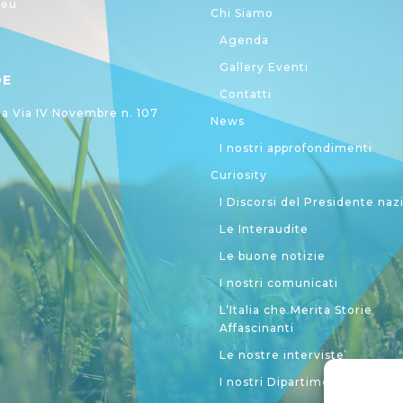
.eu
Chi Siamo
Agenda
Gallery Eventi
DE
Contatti
 Via IV Novembre n. 107
News
I nostri approfondimenti
Curiosity
I Discorsi del Presidente naz
Le Interaudite
Le buone notizie
I nostri comunicati
L’Italia che Merita Storie
Affascinanti
Le nostre interviste
I nostri Dipartimenti