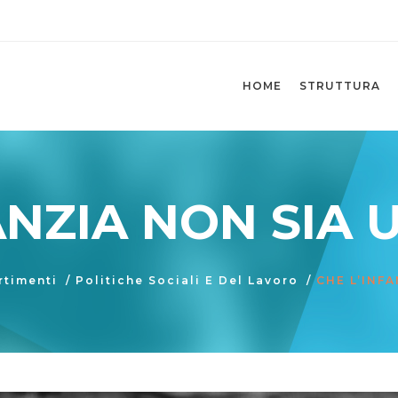
HOME
STRUTTURA
ANZIA NON SIA
rtimenti
/
Politiche Sociali E Del Lavoro
/
CHE L’INF