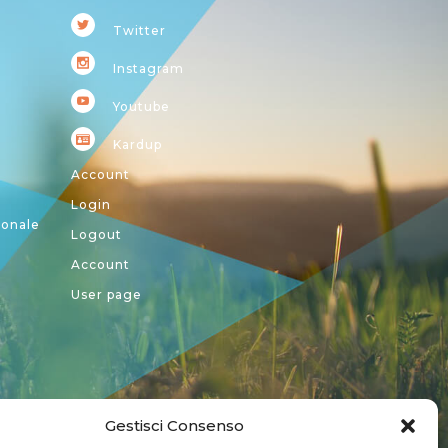
Twitter
Instagram
Youtube
Kardup
Account
Login
ionale
Logout
Account
User page
Gestisci Consenso