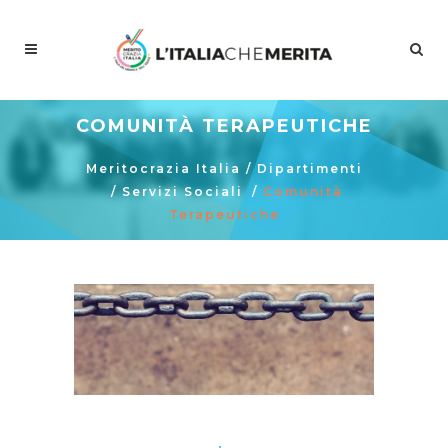
COMUNITÀ TERAPEUTICHE
Meritocrazia Italia
/
Dipartimenti
/
Servizi Sociali
/
Comunità
Terapeutiche