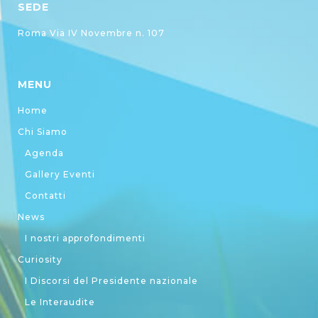
SEDE
Roma Via IV Novembre n. 107
MENU
Home
Chi Siamo
Agenda
Gallery Eventi
Contatti
News
I nostri approfondimenti
Curiosity
I Discorsi del Presidente nazionale
Le Interaudite