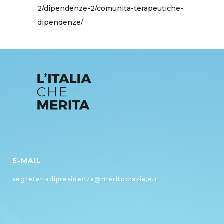
2/dipendenze-2/comunita-terapeutiche-
dipendenze/
E-MAIL
segreteriadipresidenza@meritocrazia.eu