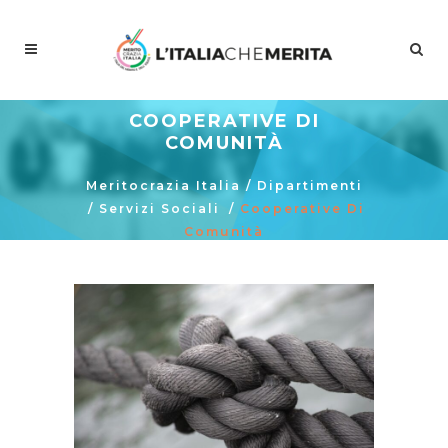
COOPERATIVE DI
COMUNITÀ
Meritocrazia Italia
/
Dipartimenti
/
Servizi Sociali
/
Cooperative Di
Comunità