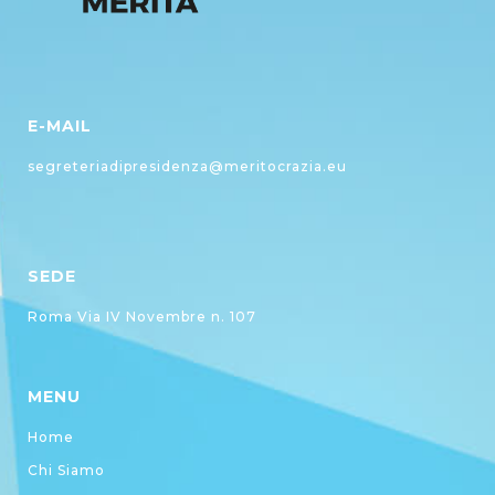
E-MAIL
segreteriadipresidenza@meritocrazia.eu
SEDE
Roma Via IV Novembre n. 107
MENU
Home
Chi Siamo