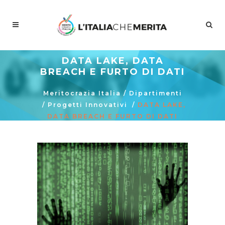
DATA LAKE, DATA
BREACH E FURTO DI DATI
Meritocrazia Italia
/
Dipartimenti
/
Progetti Innovativi
/
DATA LAKE,
DATA BREACH E FURTO DI DATI