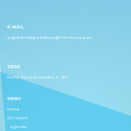
E-MAIL
segreteriadipresidenza@meritocrazia.eu
SEDE
Roma Via IV Novembre n. 107
MENU
Home
Chi Siamo
Agenda