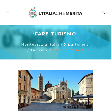
‘FARE TURISMO’
Meritocrazia Italia
/
Dipartimenti
/
Turismo
/
‘FARE TURISMO’