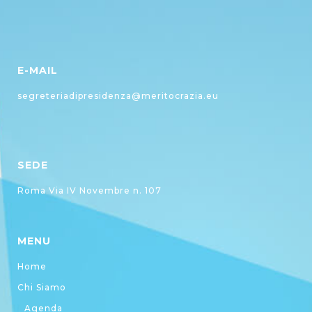
E-MAIL
segreteriadipresidenza@meritocrazia.eu
SEDE
Roma Via IV Novembre n. 107
MENU
Home
Chi Siamo
Agenda