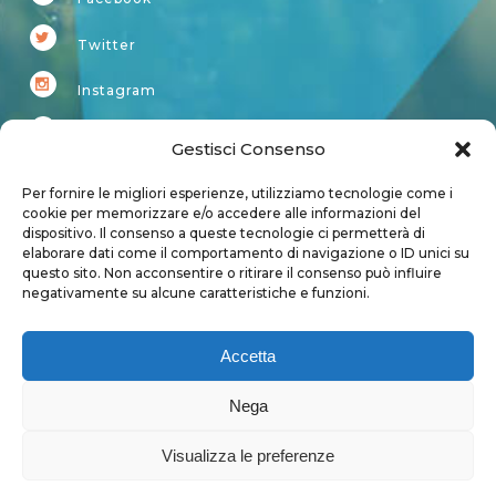
Twitter
Instagram
Youtube
Gestisci Consenso
Kardup
Per fornire le migliori esperienze, utilizziamo tecnologie come i
cookie per memorizzare e/o accedere alle informazioni del
dispositivo. Il consenso a queste tecnologie ci permetterà di
Account
elaborare dati come il comportamento di navigazione o ID unici su
questo sito. Non acconsentire o ritirare il consenso può influire
Login
negativamente su alcune caratteristiche e funzioni.
Logout
Account
Accetta
User page
Nega
Visualizza le preferenze
Privacy Policy
|
Cookie Policy