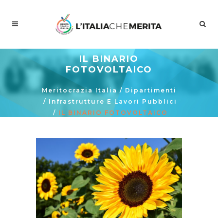
IL BINARIO
FOTOVOLTAICO
Meritocrazia Italia
/
Dipartimenti
/
Infrastrutture E Lavori Pubblici
/
IL BINARIO FOTOVOLTAICO