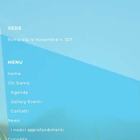
SEDE
Roma Via IV Novembre n. 107
MENU
Home
Chi Siamo
Agenda
Gallery Eventi
Contatti
News
I nostri approfondimenti
Curiosity