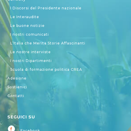
I Discorsi del Presidente nazionale
Le Interaudite
Le buone notizie
I nostri comunicati
L’Italia che Merita Storie Affascinanti
Le nostre interviste
I nostri Dipartimenti
Scuola di formazione politica CREA
Adesione
Sostienici
Contatti
SEGUICI SU
Facebook