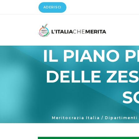
ADERISCI
IL PIANO 
DELLE ZE
S
Meritocrazia Italia
/
Dipartimenti