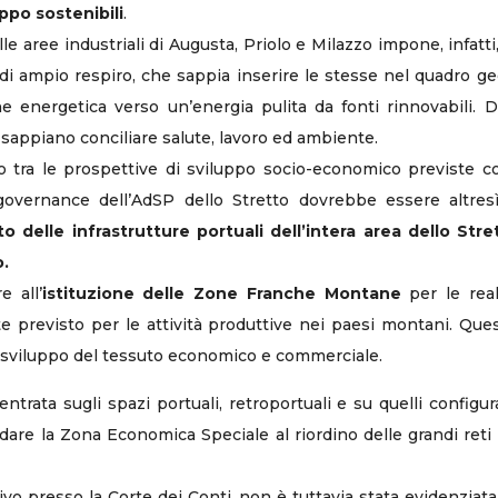
ppo sostenibili
.
e aree industriali di Augusta, Priolo e Milazzo impone, infatti,
i ampio respiro, che sappia inserire le stesse nel quadro geop
ne energetica verso un’energia pulita da fonti rinnovabili. D
 sappiano conciliare salute, lavoro ed ambiente.
 tra le prospettive di sviluppo socio-economico previste con
 governance dell’AdSP dello Stretto dovrebbe essere altres
 delle infrastrutture portuali dell’intera area dello Str
o.
 all’
istituzione delle Zone Franche Montane
per le real
ste previsto per le attività produttive nei paesi montani. Q
sviluppo del tessuto economico e commerciale.
trata sugli spazi portuali, retroportuali e su quelli configur
ldare la Zona Economica Speciale al riordino delle grandi reti
utivo presso la Corte dei Conti, non è tuttavia stata evidenzia