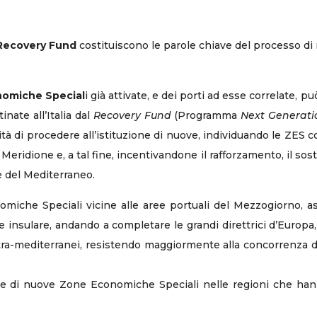
Recovery Fund
costituiscono le parole chiave del processo d
omiche Special
i già attivate, e dei porti ad esse correlate, 
inate all’Italia dal
Recovery Fund
(Programma
Next Generati
à di procedere all’istituzione di nuove, individuando le ZES c
eridione e, a tal fine, incentivandone il rafforzamento, il sost
e del Mediterraneo.
omiche Speciali vicine alle aree portuali del Mezzogiorno, 
e insulare, andando a completare le grandi direttrici d’Europa,
intra-mediterranei, resistendo maggiormente alla concorrenza d
ione di nuove Zone Economiche Speciali nelle regioni che hann