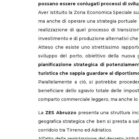
possano essere coniugati processi di svilu
Aver istituito la Zona Economica Speciale sull
ma anche di operare una strategia portuale d
realizzazione di quel processo di transizio
investimento e di produzione alternativi che
Atteso che esiste uno strettissimo rapporto
sviluppo del porto, obiettivo della nuova
pianificazione strategica di potenziamento
turistica che sappia guardare al diportism
Parallelamente a ciò, si potrebbe procedere
beneficiare dello sgravio totale delle impo
comparto commerciale leggero, ma anche lo 
La
ZES Abruzzo
presenta una struttura incen
geografica strategica che ben si presta a sa
corridoio tra Tirreno ed Adriatico.
All’atto della registrazione del decreto istit