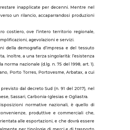
 restare inapplicate per decenni. Mentre nel
 verso un rilancio, accaparrandosi produzioni
costiero, ove l’intero territorio regionale,
plificazioni, agevolazioni e servizi.
ioni della demografia d’impresa e del tessuto
, inoltre, a una terza singolarità: l’esistenza
 norma nazionale (d.lg. n. 75 del 1998, art. 1).
tano, Porto Torres, Portovesme, Arbatax, a cui
previsto dal decreto Sud (n. 91 del 2017), nel
nese, Sassari, Carbonia-Iglesias e Ogliastra.
sposizioni normative nazionali, è quello di
convenienze, produttive e commerciali che,
rientata alle esportazioni, e che dovrà essere
rialmente per tipologie di merci e di trasporto