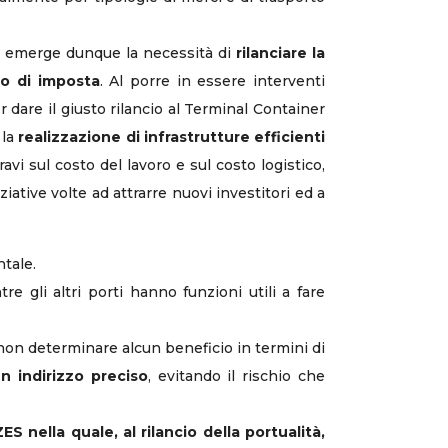
to, emerge dunque la necessità di
rilanciare la
to di imposta
. Al porre in essere interventi
r dare il giusto rilancio al Terminal Container
 la
realizzazione di infrastrutture efficienti
vi sul costo del lavoro e sul costo logistico,
iative volte ad attrarre nuovi investitori ed a
ntale.
e gli altri porti hanno funzioni utili a fare
i non determinare alcun beneficio in termini di
n indirizzo preciso
, evitando il rischio che
ES nella quale, al rilancio della portualità,