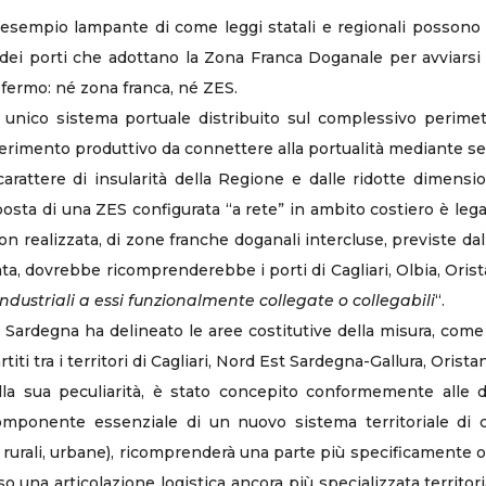
 esempio lampante di come leggi statali e regionali possono
 dei porti che adottano la Zona Franca Doganale per avviarsi
 fermo: né zona franca, né ZES.
nico sistema portuale distribuito sul complessivo perimetro 
iferimento produttivo da connettere alla portualità mediante sem
carattere di insularità della Regione e dalle ridotte dimens
osta di una ZES configurata “a rete” in ambito costiero è legata
 realizzata, di zone franche doganali intercluse, previste dalla
ta, dovrebbe ricomprenderebbe i porti di Cagliari, Olbia, Oris
 industriali a essi funzionalmente collegate o collegabili
“.
 Sardegna ha delineato le aree costitutive della misura, come 
i tra i territori di Cagliari, Nord Est Sardegna-Gallura, Orista
lla sua peculiarità, è stato concepito conformemente alle di
omponente essenziale di un nuovo sistema territoriale di 
i, rurali, urbane), ricomprenderà una parte più specificamente o
so una articolazione logistica ancora più specializzata territo