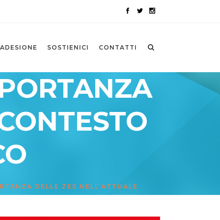
ADESIONE
SOSTIENICI
CONTATTI
IMPORTANZA
 CONTESTO
CO
PORTANZA DELLE ZES NELL’ATTUALE