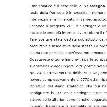
Emblematico è il caso della
ZES Sardegna
,
resto della Penisola è in crescita il numero
internazionali e il mercato, in Sardegna tutto
Secondo il progetto ZES, la Sardegna è un u
incluse le aree più interne, diverrebbero il r
Tale scelta è stata dettata soprattutto dal 
produttivo e insediativo della stessa. La prop
di una rete parallela, anch’essa non ancora non
Questa rete di zone franche, in parte zonizza
si potrebbero aggiungere “
altri porti e aree
Nel 2018, attraverso una delibera, la Regione
novero complessivamente di 2770 ettari ripartit
Obiettivo del Piano strategico, che pur ne
configurare la ZES della Sardegna quale c
attraverso le ulteriori zone franche (doganal
in grado di spingere la portualità isolana ver