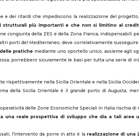
iche e dei ritardi che impediscono la realizzazione del proget
 strutturali più importanti e che non si limitino al credi
ione congiunta della ZES e della Zona Franca, indispensabili pe
li altri porti del Mediterraneo, deve correlativamente susseguire
delle pratiche
mediante uno sportello unico, assieme agli sgra
essa, porrebbero sicuramente le basi per tutta una serie di iniz
 rispettivamente nella Sicilia Orientale e nella Sicilia Occide
ma della Sicilia Orientale è il grande porto di Augusta, mentr
’operatività delle Zone Economiche Speciali in Italia rischia d
 una reale prospettiva di sviluppo che dia a tali aree u
ssati, l’intervento da porre in atto è la
realizzazione di una Z