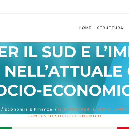
HOME
STRUTTURA
PER IL SUD E L’
S NELL’ATTUALE
OCIO-ECONOMI
/
Economia E Finanza
/
IL PIANO PER IL SUD E L’IM
CONTESTO SOCIO-ECONOMICO