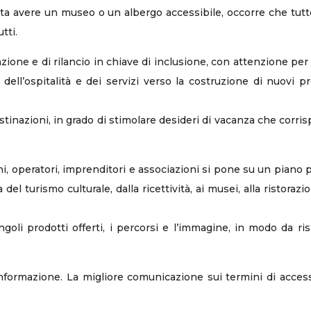
a avere un museo o un albergo accessibile, occorre che tutto 
tti.
zione e di rilancio in chiave di inclusione, con attenzione per
dell’ospitalità e dei servizi verso la costruzione di nuovi prod
inazioni, in grado di stimolare desideri di vacanza che corris
oni, operatori, imprenditori e associazioni si pone su un piano p
el turismo culturale, dalla ricettività, ai musei, alla ristorazio
singoli prodotti offerti, i percorsi e l’immagine, in modo da r
l’informazione. La migliore comunicazione sui termini di acce