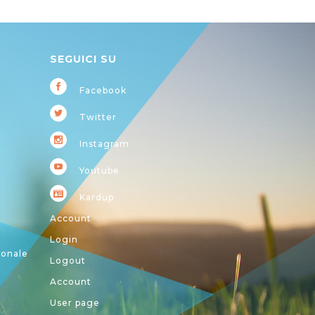
SEGUICI SU
Facebook
Twitter
Instagram
Youtube
Kardup
Account
Login
ionale
Logout
Account
User page