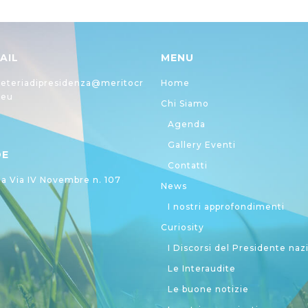
AIL
MENU
eteriadipresidenza@meritocr
Home
.eu
Chi Siamo
Agenda
Gallery Eventi
DE
Contatti
 Via IV Novembre n. 107
News
I nostri approfondimenti
Curiosity
I Discorsi del Presidente naz
Le Interaudite
Le buone notizie