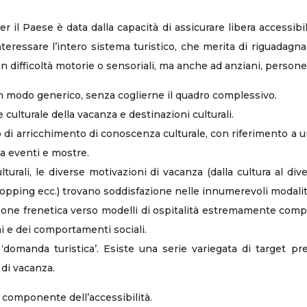
 il Paese è data dalla capacità di assicurare libera accessibilit
essare l’intero sistema turistico, che merita di riguadagnare
con difficoltà motorie o sensoriali, ma anche ad anziani, persone
in modo generico, senza coglierne il quadro complessivo.
culturale della vacanza e destinazioni culturali.
o di arricchimento di conoscenza culturale, con riferimento a un
a eventi e mostre.
lturali, le diverse motivazioni di vacanza (dalla cultura al div
shopping ecc.) trovano soddisfazione nelle innumerevoli modalit
zione frenetica verso modelli di ospitalità estremamente com
 e dei comportamenti sociali.
omanda turistica’. Esiste una serie variegata di target precis
di vacanza.
a componente dell’accessibilità.