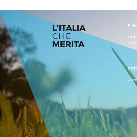
E-M
segr
azia
SE
Roma