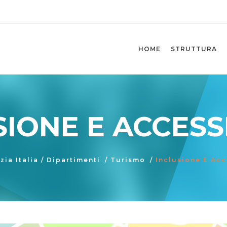
HOME
STRUTTURA
IONE E ACCESSI
zia Italia
/
Dipartimenti
/
Turismo
/
Inclusione E Acc