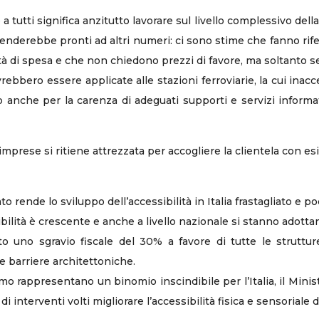
 tutti significa anzitutto lavorare sul livello complessivo della 
renderebbe pronti ad altri numeri: ci sono stime che fanno rifer
à di spesa e che non chiedono prezzi di favore, ma soltanto serv
ovrebbero essere applicate alle stazioni ferroviarie, la cui ina
o anche per la carenza di adeguati supporti e servizi inform
prese si ritiene attrezzata per accogliere la clientela con esig
rende lo sviluppo dell’accessibilità in Italia frastagliato e po
sibilità è crescente e anche a livello nazionale si stanno adott
to uno sgravio fiscale del 30% a favore di tutte le struttur
le barriere architettoniche.
smo rappresentano un binomio inscindibile per l’Italia, il Min
 di interventi volti migliorare l’accessibilità fisica e sensoriale 