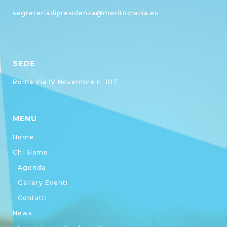
segreteriadipresidenza@meritocrazia.eu
SEDE
Roma Via IV Novembre n. 107
MENU
Home
Chi Siamo
Agenda
Gallery Eventi
Contatti
News