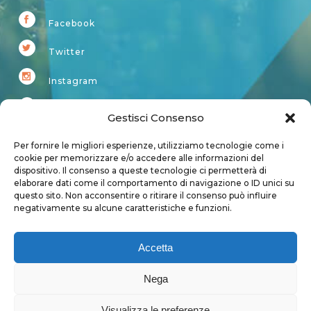
Facebook
Twitter
Instagram
Youtube
Gestisci Consenso
Kardup
Per fornire le migliori esperienze, utilizziamo tecnologie come i
cookie per memorizzare e/o accedere alle informazioni del
dispositivo. Il consenso a queste tecnologie ci permetterà di
Account
elaborare dati come il comportamento di navigazione o ID unici su
questo sito. Non acconsentire o ritirare il consenso può influire
Login
negativamente su alcune caratteristiche e funzioni.
Logout
Account
Accetta
User page
Nega
Visualizza le preferenze