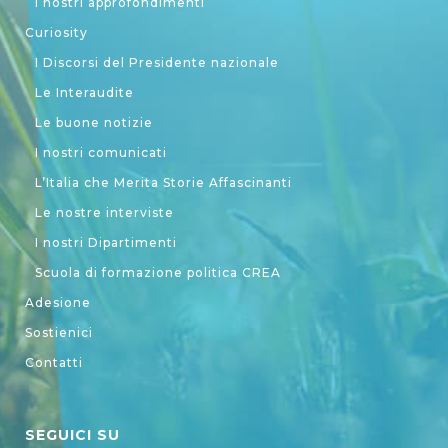
I nostri approfondimenti
Curiosity
I Discorsi del Presidente nazionale
Le Interaudite
Le buone notizie
I nostri comunicati
L’Italia che Merita Storie Affascinanti
Le nostre interviste
I nostri Dipartimenti
Scuola di formazione politica CREA
Adesione
Sostienici
Contatti
SEGUICI SU