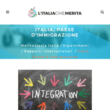
ITALIA, PAESE
D’IMMIGRAZIONE
Meritocrazia Italia
/
Dipartimenti
/
Rapporti Internazionali
/
Italia,
Paese D’immigrazione