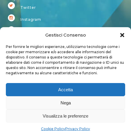
Twitter
Instagram
Youtube
Gestisci Consenso
Kardup
Per fornire le migliori esperienze, utilizziamo tecnologie come i
cookie per memorizzare e/o accedere alle informazioni del
dispositivo. Il consenso a queste tecnologie ci permetterà di
Account
elaborare dati come il comportamento di navigazione o ID unici su
questo sito. Non acconsentire o ritirare il consenso può influire
Login
negativamente su alcune caratteristiche e funzioni.
Logout
Account
Accetta
User page
Nega
Visualizza le preferenze
Privacy Policy
|
Cookie Policy
Cookie Policy
Privacy Policy
Copyright 2018 - Tutti i diritti sono riservati