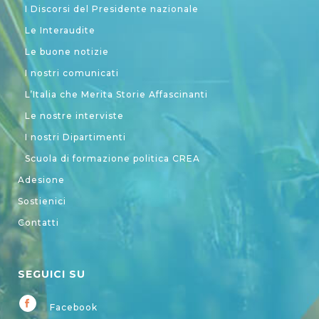
I Discorsi del Presidente nazionale
Le Interaudite
Le buone notizie
I nostri comunicati
L’Italia che Merita Storie Affascinanti
Le nostre interviste
I nostri Dipartimenti
Scuola di formazione politica CREA
Adesione
Sostienici
Contatti
SEGUICI SU
Facebook