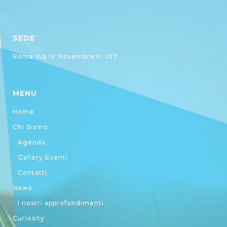
SEDE
Roma Via IV Novembre n. 107
MENU
Home
Chi Siamo
Agenda
Gallery Eventi
Contatti
News
I nostri approfondimenti
Curiosity