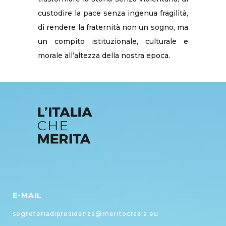
E-MAIL
segreteriadipresidenza@meritocrazia.eu