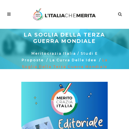
LA SOGLIA DELLA TERZA
GUERRA MONDIALE
Meritocrazia Italia
/
Studi E
Proposte
/
La Curva Delle Idee
/
La
Soglia Della Terza Guerra Mondiale