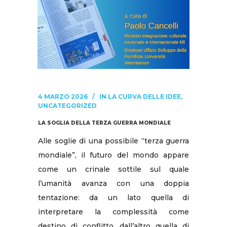
4 MARZO 2026
IN
LA CURVA DELLE IDEE
,
UNCATEGORIZED
LA SOGLIA DELLA TERZA GUERRA MONDIALE
Alle soglie di una possibile “terza guerra mondiale”, il futuro del mondo appare come un crinale sottile sul quale l’umanità avanza con una doppia tentazione: da un lato quella di interpretare la complessità come destino di conflitto, dall’altro quella di ridurre la pace a semplice sospensione delle ostilità, come se bastasse il silenzio delle armi a ricostruire l’ordine morale e giuridico delle relazioni tra i popoli; eppure, proprio quando l’orizzonte sembra comprimersi nella grammatica della paura, diviene più urgente riconoscere che la storia non è soltanto una sequenza di interessi in competizione, ma anche un luogo di vocazioni condivise, di responsabilità convergenti, di possibilità spirituali e culturali capaci di rigenerare la politica e di riscattare il diritto internazionale dalla sua vulnerabilità più drammatica: la subordinazione della persona ai calcoli di potenza. In tale contesto, parlare del futuro non significa esercitare una retorica consolatoria, bensì compiere un atto di discernimento: leggere i segni del tempo senza cedere al fatalismo, nominare le fratture senza trasformarle in identità permanenti, riconoscere la tragicità del presente senza consegnare l’avvenire al determinismo della violenza; perché la “soglia” non è soltanto un limite, ma anche una possibilità, e ogni possibilità chiede un linguaggio adeguato, una postura interiore e un metodo di relazione. È qui che la diplomazia delle culture può e deve riacquistare la propria funzione originaria: non un ornamento umanistico aggiunto alla diplomazia degli Stati, ma una struttura generativa del legame internazionale, capace di rendere pensabile e praticabile ciò che altrimenti sarebbe politicamente impronunciabile; la cultura, infatti, non è un deposito di memorie immobili, bensì un’energia interpretativa che decide come un popolo si percepisce, come percepisce l’altro, quale valore attribuisce alla vita, quale prezzo accetta di pagare per la sicurezza, quali limiti riconosce alla forza, quale dignità accorda allo straniero e al vulnerabile. Quando le culture si irrigidiscono in ideologie identitarie, la guerra diventa plausibile; quando si aprono alla reciprocità, la pace torna a essere un’ipotesi razionale e morale, prima ancora che un accordo tecnico. Per questo, se è vero che l’epoca attuale conosce nuove forme di conflitto—ibrido, informazionale, economico, tecnologico, religioso e pseudo-religioso—è altrettanto vero che l’umanità dispone di risorse altrettanto nuove per prevenire l’escalation: non soltanto strumenti giuridici, ma soprattutto competenze relazionali, alfabeti di riconciliazione, pratiche di incontro, percorsi di formazione che incidono sulle coscienze e, di conseguenza, sulle istituzioni. Il punto decisivo è comprendere che la pace non nasce come prodotto collaterale della deterrenza, né come semplice bilanciamento di interessi, ma come scelta antropologica e spirituale: la scelta di riconoscere nell’altro non un ostacolo, non un concorrente ontologico, bensì un interlocutore, e in ultima istanza un coabitante della medesima casa comune. Da questa scelta discende una triade che può orientare in modo limpido e operativo la transizione dal rischio di guerra globale a un ordine di convivenza: la cultura del dialogo come via, la collaborazione comune come condotta, la conoscenza reciproca come metodo e criterio. La cultura del dialogo come via non è una formula di cortesia, ma una disciplina esigente: implica la rinuncia all’umiliazione dell’avversario, la conversione del linguaggio pubblico, la capacità di distinguere tra verità e propaganda, tra legittima difesa e vendetta, tra giustizia e ritorsione, tra memoria e rancore; richiede di riconoscere che il dialogo non equivale a relativismo, ma a responsabilità, perché soltanto chi crede che la verità abbia forza propria può permettersi di cercare l’incontro senza paura, e soltanto chi possiede un’identità non fragile può aprirsi senza dissolversi. La collaborazione comune come condotta significa tradurre il dialogo in istituzioni e in prassi: cooperazione multilaterale credibile, politiche condivise per la riduzione delle diseguaglianze, tutela della vita nelle sue forme più esposte, protezione dei civili, corridoi umanitari, garanzie per i prigionieri, contrasto all’economia che prospera sulla guerra, responsabilità per le filiere tecnologiche che alimentano conflitti, governance etica dell’intelligenza artificiale e delle infrastrutture digitali, in modo che la potenza degli strumenti non superi la maturità della coscienza; collaborazione comune significa anche riconoscere che la sicurezza non è soltanto militare, ma alimentare, sanitaria, climatica, educativa, culturale, e che ogni insicurezza strutturale diventa carburante per l’odio e per la manipolazione. La conoscenza reciproca come metodo e criterio, infine, è la condizione che rende dialogo e cooperazione non episodici, ma stabili: conoscere l’altro non per controllarlo, bensì per comprenderlo; non per neutralizzarlo, ma per incontrarlo; non per assimilarlo, ma per riconoscerne la dignità e la vocazione. Qui la diplomazia delle culture si rivela come un’arte paziente: educare allo sguardo lungo, sottrarre la percezione dell’altro alla caricatura, impedire che la distanza culturale diventi distanza morale; promuovere luoghi in cui l’incontro sia reale e non mediatizzato, in cui l’ascolto non sia strategia ma postura, in cui la differenza non sia minaccia ma occasione di approfondimento. In questo senso, l’esperienza storica e simbolica dell’incontro rispettoso tra mondi religiosi e civili, quando avviene nel segno della mitezza e della stima, resta un paradigma di portata universale: essa mostra che perfino dentro scenari segnati da guerra e sospetto è possibile varcare le linee del pregiudizio con mani disarmate, chiedere udienza all’umanità dell’altro, lasciarsi ospitare dalla sua alterità senza rinunciare alla propria fede, e tornare trasformati da un incontro che non elimina il conflitto della storia, ma ne disinnesca l’inevitabilità. Tale paradigma, assunto con intelligenza contemporanea, suggerisce che la prevenzione della guerra globale non dipende soltanto da vertici diplomatici o da trattati, ma dalla capacità delle società di generare anticorpi culturali contro la demonizzazione: perché la demonizzazione è il vero preludio della guerra, la sua liturgia preparatoria, il suo linguaggio sacrale rovesciato. Quando un popolo smette di vedere nel volto dell’altro un volto umano, il diritto cessa di essere un limite e diventa un dispositivo; la dignità perde la sua evidenza originaria e viene sostituita da gerarchie di valore; l’idea stessa di “civiltà” si riduce a pretesto per l’esclusione. Se dunque vogliamo aprire una strada autentica di condivisione, dobbiamo assumere una tesi forte e limpida: la radice della speranza è la dignità, intesa non come concessione, non come premio, non come esito di appartenenze, ma come diritto sussistente, cioè come realtà che sta in sé e non dipende dal riconoscimento altrui per esistere; un diritto che precede le giurisdizioni e fonda le giurisdizioni, che illumina le costituzioni e giudica le costituzioni, che attraversa le culture senza annullarle e chiede alle culture di elevarsi alla loro massima nobiltà morale. Parlare di dignità come diritto sussistente significa porre al centro un criterio panumano del diritto internazionale: panumano perché non riducibile a una singola tradizione politica, confessionale o geografica; internazionale perché capace di strutturare obblighi e responsabilità oltre il confine; giuridico perché non si limita a un sentimento, ma esige forme, garanzie, procedure, sanzioni, prevenzioni; e al tempo stesso spirituale perché tocca il nucleo dell’umano, là dove la persona non è numero, non è funzione, non è mezzo. La dignità, così compresa, è la vera infrastruttura della pace: essa rende inaccettabile la guerra come soluzione ordinaria, rende intollerabile la logica dello scarto, rende scandalosa l’indifferenza verso i popoli schiacciati tra fame, migrazioni forzate e violenze; e soprattutto rende possibile una speranza non ingenua, perché la speranza non nega il male, lo attraversa senza adorarlo. Da qui discende una precisa responsabilità delle istituzioni culturali e delle università: esse non possono limitarsi a descrivere l’angoscia del tempo, né a produrre conoscenza neutra che, in quanto neutra, viene inevitabilmente assorbita dagli apparati più forti; l’università, quando è fedele alla propria vocazione, diventa laboratorio di umanesimo operativo: forma coscienze capaci di discernimento, elabora categorie che rendono la pace pensabile, educa al dialogo come competenza, alla cooperazione come stile, alla reciprocità come criterio di giudizio. In una stagione in cui la tecnologia moltiplica la potenza senza garantire la sapienza, la missione formativa acquista un’urgenza quasi salvifica: la pace richiede persone competenti e giuste, non soltanto governanti abili; richiede mediatori culturali, giuristi dell’umano, economisti della responsabilità, comunicatori della verità, scienziati consapevoli dell’impatto morale delle proprie scelte; richiede, in una parola, un ethos condiviso che sappia stare dentro la pluralità senza trasformarla in frammentazione bellica. E tuttavia, la formazione non è mai soltanto trasmissione di nozioni: è generazione di un modo di essere. Se la storia contemporanea ci espone alla tentazione del cinismo—quella forma raffinata di disperazione che si maschera da realismo—la risposta deve essere un realismo più profondo: il realismo della fraternità possibile, della pace come costruzione, dell’umanità come destino comune; un realismo che non ignora la violenza, ma la “cura” alla radice, smascherandone i meccanismi simbolici, le economie segrete, le retoriche sacrificiali, le paure manipolate. Curare la violenza significa restituire al mondo la fiducia nel valore dell’incontro, nella forza della minorità come stile