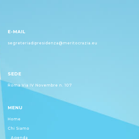
E-MAIL
segreteriadipresidenza@meritocrazia.eu
SEDE
Roma Via IV Novembre n. 107
MENU
Home
Chi Siamo
Agenda