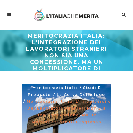
MERITOCRAZIA ITALIA:
L’INTEGRAZIONE DEI
LAVORATORI STRANIERI
NON SIA UNA
CONCESSIONE, MA UN
MOLTIPLICATORE DI
PROGRESSO
Meritocrazia Italia
/
Studi E
Proposte
/
La Curva Delle Idee
/
Meritocrazia Italia: L’integrazione
Dei Lavoratori Stranieri Non Sia
Una Concessione, Ma Un
Moltiplicatore Di Progresso