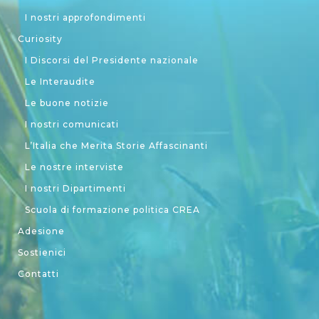
I nostri approfondimenti
Curiosity
I Discorsi del Presidente nazionale
Le Interaudite
Le buone notizie
I nostri comunicati
L’Italia che Merita Storie Affascinanti
Le nostre interviste
I nostri Dipartimenti
Scuola di formazione politica CREA
Adesione
Sostienici
Contatti