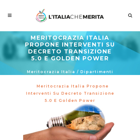
MERITOCRAZIA ITALIA
PROPONE INTERVENTI SU
DECRETO TRANSIZIONE
5.0 E GOLDEN POWER
Meritocrazia Italia
/
Dipartimenti
/
Ambiente Ed Energia
/
Meritocrazia Italia Propone
Interventi Su Decreto Transizione
5.0 E Golden Power