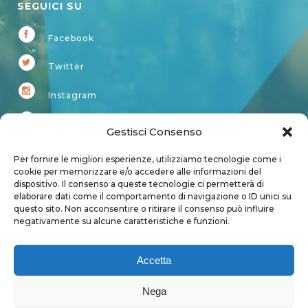
SEGUICI SU
Facebook
Twitter
Instagram
Youtube
Gestisci Consenso
Kardup
Per fornire le migliori esperienze, utilizziamo tecnologie come i
cookie per memorizzare e/o accedere alle informazioni del
dispositivo. Il consenso a queste tecnologie ci permetterà di
Account
elaborare dati come il comportamento di navigazione o ID unici su
questo sito. Non acconsentire o ritirare il consenso può influire
Login
negativamente su alcune caratteristiche e funzioni.
Logout
Account
Accetta
User page
Nega