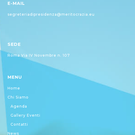
E-MAIL
segreteriadipresidenza@meritocrazia.eu
SEDE
Roma Via IV Novembre n. 107
MENU
Home
Chi Siamo
Agenda
Gallery Eventi
Contatti
News