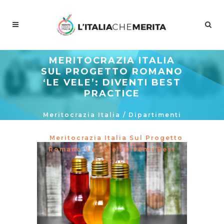
MERITOCRAZIA ITALIA
SUL PROGETTO ROMANO
‘LE VELE’: DIVENTI BEST
PRACTICE
Meritocrazia Italia
/
Dipartimenti
/
Ambiente Ed Energia
/
Meritocrazia Italia Sul Progetto
Romano ‘Le Vele’: Diventi Best
Practice