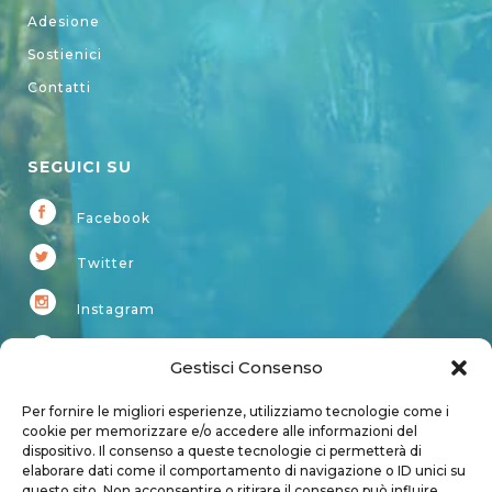
Adesione
Sostienici
Contatti
SEGUICI SU
Facebook
Twitter
Instagram
Youtube
Gestisci Consenso
Kardup
Per fornire le migliori esperienze, utilizziamo tecnologie come i
cookie per memorizzare e/o accedere alle informazioni del
dispositivo. Il consenso a queste tecnologie ci permetterà di
Account
elaborare dati come il comportamento di navigazione o ID unici su
questo sito. Non acconsentire o ritirare il consenso può influire