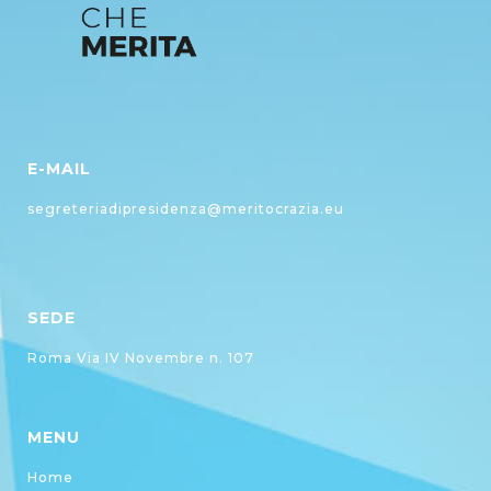
E-MAIL
segreteriadipresidenza@meritocrazia.eu
SEDE
Roma Via IV Novembre n. 107
MENU
Home