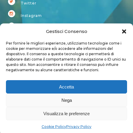
Twitter
Instagram
Youtube
Gestisci Consenso
Kardup
Per fornire le migliori esperienze, utilizziamo tecnologie come i
cookie per memorizzare e/o accedere alle informazioni del
dispositivo. Il consenso a queste tecnologie ci permetterà di
Account
elaborare dati come il comportamento di navigazione o ID unici su
questo sito. Non acconsentire o ritirare il consenso può influire
Login
negativamente su alcune caratteristiche e funzioni.
Logout
Account
Accetta
User page
Nega
Visualizza le preferenze
Privacy Policy
|
Cookie Policy
Cookie Policy
Privacy Policy
Copyright 2018 - Tutti i diritti sono riservati