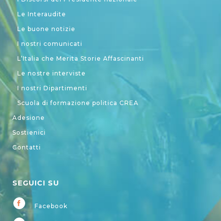
Le Interaudite
Le buone notizie
I nostri comunicati
L’Italia che Merita Storie Affascinanti
Le nostre interviste
I nostri Dipartimenti
Scuola di formazione politica CREA
Adesione
Sostienici
Contatti
SEGUICI SU
Facebook