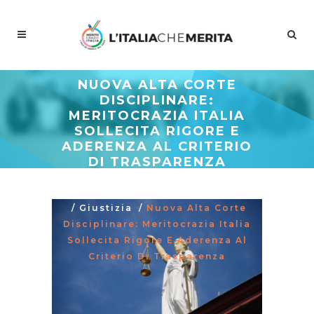
NUOVA ALTA CORTE
DISCIPLINARE:
MERITOCRAZIA ITALIA
SOLLECITA RIGORE E
ADERENZA AL CRITERIO
DI TRASPARENZA
Meritocrazia Italia
/
Dipartimenti
/
Giustizia
/
Nuova Alta Corte
Disciplinare: Meritocrazia Italia
Sollecita Rigore E Aderenza Al
Criterio Di Trasparenza