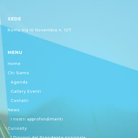
SEDE
Roma Via IV Novembre n. 107
MENU
Home
Chi Siamo
Agenda
Gallery Eventi
Contatti
News
I nostri approfondimenti
Curiosity
I Discorsi del Presidente nazionale