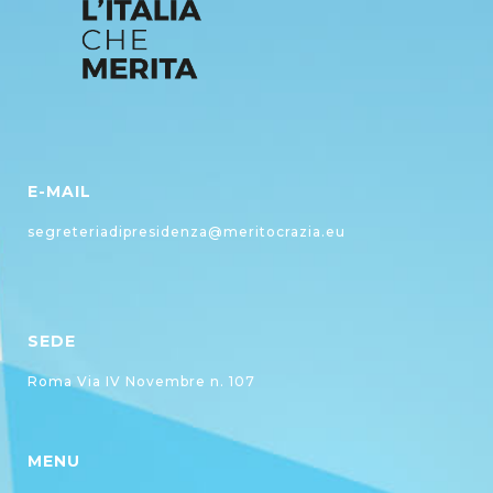
E-MAIL
segreteriadipresidenza@meritocrazia.eu
SEDE
Roma Via IV Novembre n. 107
MENU