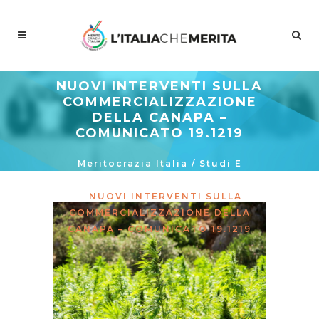
NUOVI INTERVENTI SULLA
COMMERCIALIZZAZIONE
DELLA CANAPA –
COMUNICATO 19.1219
Meritocrazia Italia
/
Studi E
Proposte
/
La Curva Delle Idee
/
NUOVI INTERVENTI SULLA
COMMERCIALIZZAZIONE DELLA
CANAPA – COMUNICATO 19.1219