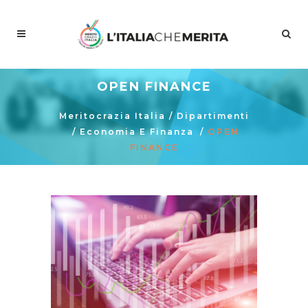
OPEN FINANCE
Meritocrazia Italia
/
Dipartimenti
/
Economia E Finanza
/
OPEN
FINANCE