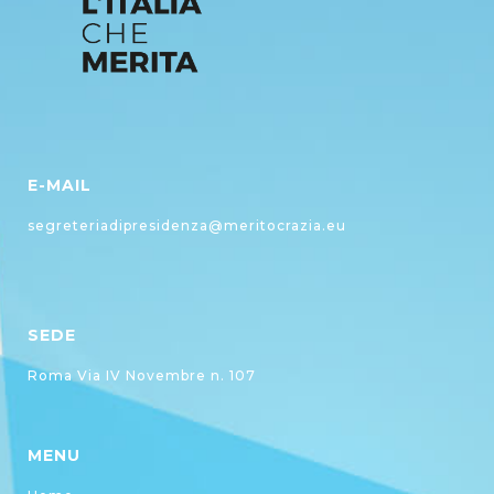
E-MAIL
segreteriadipresidenza@meritocrazia.eu
SEDE
Roma Via IV Novembre n. 107
MENU