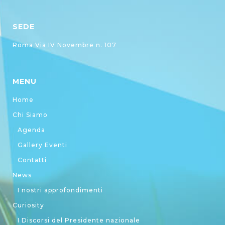
SEDE
Roma Via IV Novembre n. 107
MENU
Home
Chi Siamo
Agenda
Gallery Eventi
Contatti
News
I nostri approfondimenti
Curiosity
I Discorsi del Presidente nazionale