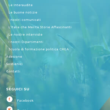
Le Interaudite
Le buone notizie
I nostri comunicati
L’Italia che Merita Storie Affascinanti
Le nostre interviste
I nostri Dipartimenti
Scuola di formazione politica CREA
Adesione
Sostienici
Contatti
SEGUICI SU
Facebook