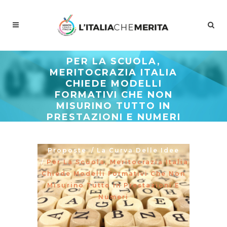
PER LA SCUOLA,
MERITOCRAZIA ITALIA
CHIEDE MODELLI
FORMATIVI CHE NON
MISURINO TUTTO IN
PRESTAZIONI E NUMERI
Meritocrazia Italia
/
Studi E
Proposte
/
La Curva Delle Idee
/
Per La Scuola, Meritocrazia Italia
Chiede Modelli Formativi Che Non
Misurino Tutto In Prestazioni E
Numeri