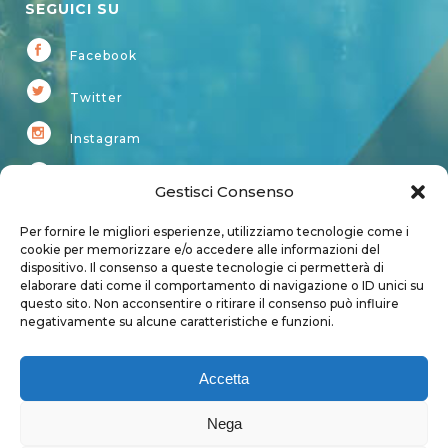
SEGUICI SU
Facebook
Twitter
Instagram
Youtube
Gestisci Consenso
Kardup
Per fornire le migliori esperienze, utilizziamo tecnologie come i
cookie per memorizzare e/o accedere alle informazioni del
dispositivo. Il consenso a queste tecnologie ci permetterà di
Account
elaborare dati come il comportamento di navigazione o ID unici su
questo sito. Non acconsentire o ritirare il consenso può influire
Login
negativamente su alcune caratteristiche e funzioni.
Logout
Account
Accetta
User page
Nega