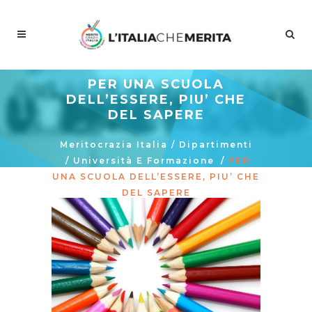
PER UNA SCUOLA
DELL’ESSERE, PIU’ CHE
DEL SAPERE
Meritocrazia Italia
/
Dipartimenti
/
Università E Formazione
/
PER
UNA SCUOLA DELL’ESSERE, PIU’ CHE
DEL SAPERE