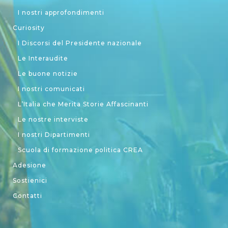
I nostri approfondimenti
Curiosity
I Discorsi del Presidente nazionale
Le Interaudite
Le buone notizie
I nostri comunicati
L’Italia che Merita Storie Affascinanti
Le nostre interviste
I nostri Dipartimenti
Scuola di formazione politica CREA
Adesione
Sostienici
Contatti