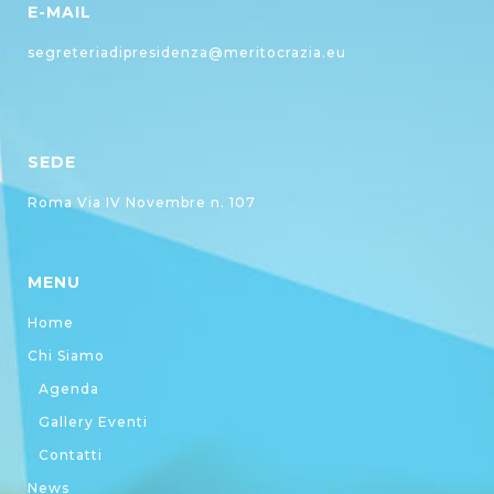
E-MAIL
segreteriadipresidenza@meritocrazia.eu
SEDE
Roma Via IV Novembre n. 107
MENU
Home
Chi Siamo
Agenda
Gallery Eventi
Contatti
News