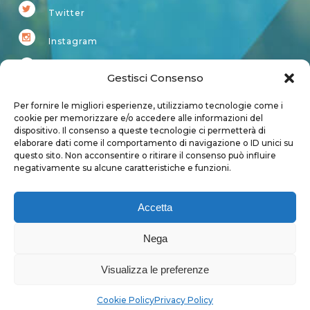
Twitter
Instagram
Youtube
Gestisci Consenso
Kardup
Per fornire le migliori esperienze, utilizziamo tecnologie come i
cookie per memorizzare e/o accedere alle informazioni del
dispositivo. Il consenso a queste tecnologie ci permetterà di
Account
elaborare dati come il comportamento di navigazione o ID unici su
questo sito. Non acconsentire o ritirare il consenso può influire
Login
negativamente su alcune caratteristiche e funzioni.
Logout
Account
Accetta
User page
Nega
Visualizza le preferenze
Privacy Policy
|
Cookie Policy
Cookie Policy
Privacy Policy
Copyright 2018 - Tutti i diritti sono riservati