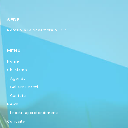
SEDE
Roma Via IV Novembre n. 107
MENU
Home
Chi Siamo
Agenda
Gallery Eventi
Contatti
News
I nostri approfondimenti
Curiosity