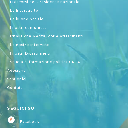
I Discorsi del Presidente nazionale
Le Interaudite
Le buone notizie
I nostri comunicati
L’Italia che Merita Storie Affascinanti
Le nostre interviste
I nostri Dipartimenti
Scuola di formazione politica CREA
Adesione
Sostienici
Contatti
SEGUICI SU
Facebook