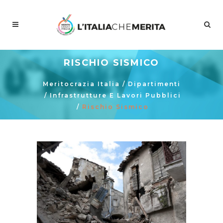
RISCHIO SISMICO
Meritocrazia Italia
/
Dipartimenti
/
Infrastrutture E Lavori Pubblici
/
Rischio Sismico