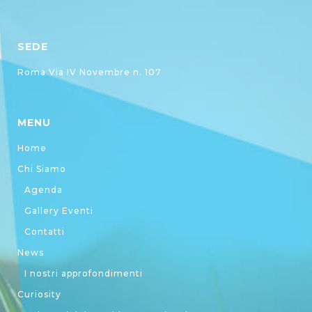
SEDE
Roma Via IV Novembre n. 107
MENU
Home
Chi Siamo
Agenda
Gallery Eventi
Contatti
News
I nostri approfondimenti
Curiosity