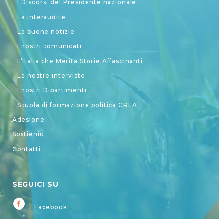
I Discorsi del Presidente nazionale
Le Interaudite
Le buone notizie
I nostri comunicati
L’Italia che Merita Storie Affascinanti
Le nostre interviste
I nostri Dipartimenti
Scuola di formazione politica CREA
Adesione
Sostienici
Contatti
SEGUICI SU
Facebook