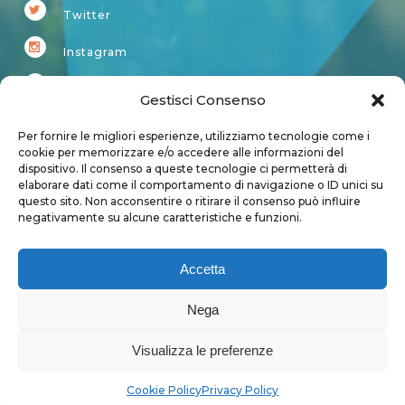
Twitter
Instagram
Youtube
Gestisci Consenso
Kardup
Per fornire le migliori esperienze, utilizziamo tecnologie come i
cookie per memorizzare e/o accedere alle informazioni del
dispositivo. Il consenso a queste tecnologie ci permetterà di
Account
elaborare dati come il comportamento di navigazione o ID unici su
questo sito. Non acconsentire o ritirare il consenso può influire
Login
negativamente su alcune caratteristiche e funzioni.
Logout
Account
Accetta
User page
Nega
Visualizza le preferenze
Privacy Policy
|
Cookie Policy
Cookie Policy
Privacy Policy
Copyright 2018 - Tutti i diritti sono riservati