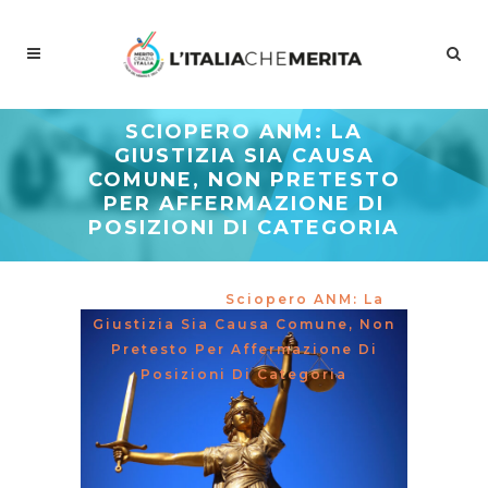
SCIOPERO ANM: LA
GIUSTIZIA SIA CAUSA
COMUNE, NON PRETESTO
PER AFFERMAZIONE DI
POSIZIONI DI CATEGORIA
Meritocrazia Italia
/
Dipartimenti
/
Giustizia
/
Sciopero ANM: La
Giustizia Sia Causa Comune, Non
Pretesto Per Affermazione Di
Posizioni Di Categoria