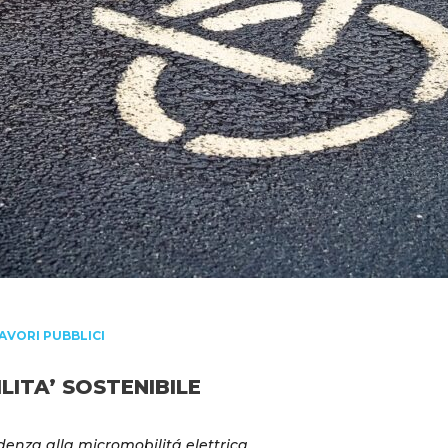
AVORI PUBBLICI
ITA’ SOSTENIBILE
denza alla micromobilitá elettrica