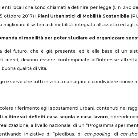
 enti locali che sono chiamati a definire per legge (l. n. 340
 5 ottobre 2017) i
Piani Urbanistici di Mobilità Sostenibile
(PU
 migliorare il sistema di mobilità, integrato all’assetto ed agli sv
 domanda di mobilità per poter studiare ed organizzare spost
da del futuro, che è già presente, ed è alla base di un sis
merci, devono essere contemperate all’interesse altretta
 buona qualità di vita.
ungo e serve che tutti inizino a concepire e condividere nuove 
icolare riferimento agli spostamenti urbani, contenuti nel ragg
i o itinerari definiti casa-scuola e casa-lavoro
, riprendendo 
 realizzazione, a livello nazionale, di un “Programma sperimen
entivando iniziative di “piedibus, di
car-pooling
, di
car-sha