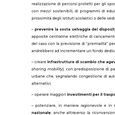
realizzazione di percorsi protetti per gli spos
con mezzi sostenibili, di programmi di educa
prossimità degli istituti scolastici o delle sed
–
prevenire la sosta selvaggia dei dispositi
apposite centraline elettriche di caricamento
del caso con la previsione di “premialità” 
andrebbero ad incrementare un fondo dedicat
– creare
infrastrutture di scambio che agevo
sharing mobility
), con predisposizione di pa
urbane che, segnalando congestione di auto
alternativi;
– operare maggiori
investimenti per il trasp
– potenziare, in maniera ragionevole e in r
nazionale
, anche attraverso la riconversion