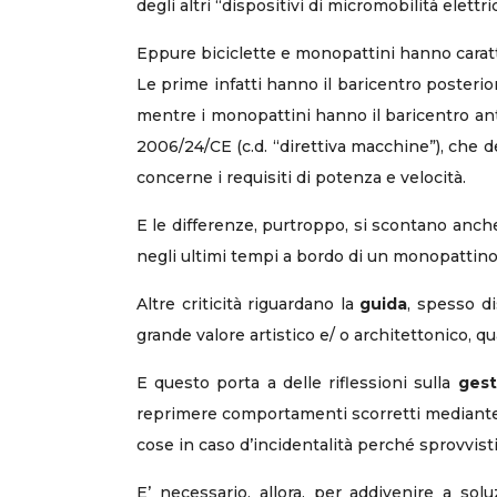
degli altri “dispositivi di micromobilità elet
Eppure biciclette e monopattini hanno caratt
Le prime infatti hanno il baricentro posterio
mentre i monopattini hanno il baricentro ant
2006/24/CE (c.d. “direttiva macchine”), che d
concerne i requisiti di potenza e velocità.
E le differenze, purtroppo, si scontano anch
negli ultimi tempi a bordo di un monopattino
Altre criticità riguardano la
guida
, spesso d
grande valore artistico e/ o architettonico, qu
E questo porta a delle riflessioni sulla
gest
reprimere comportamenti scorretti mediante s
cose in caso d’incidentalità perché sprovvisti
E’ necessario, allora, per addivenire a soluz