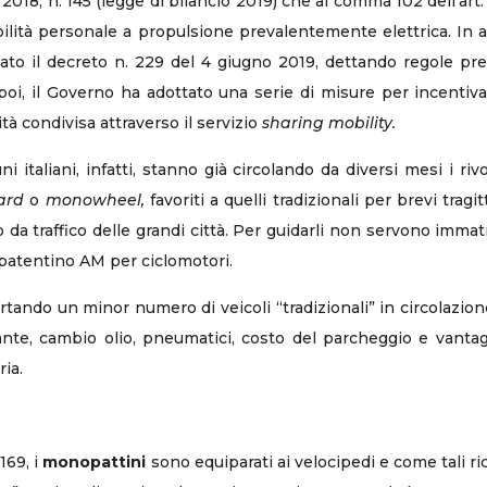
018, n. 145 (legge di bilancio 2019) che al comma 102 dell’art.
obilità personale a propulsione prevalentemente elettrica. In a
ato il decreto n. 229 del 4 giugno 2019, dettando regole pre
, poi, il Governo ha adottato una serie di misure per incenti
tà condivisa attraverso il servizio
sharing mobility.
 italiani, infatti, stanno già circolando da diversi mesi i r
ard
o
monowheel,
favoriti a quelli tradizionali per brevi trag
da traffico delle grandi città. Per guidarli non servono immat
 patentino AM per ciclomotori.
tando un minor numero di veicoli “tradizionali” in circolazion
nte, cambio olio, pneumatici, costo del parcheggio e vantaggi
ria.
169, i
monopattini
sono equiparati ai velocipedi e come tali ric