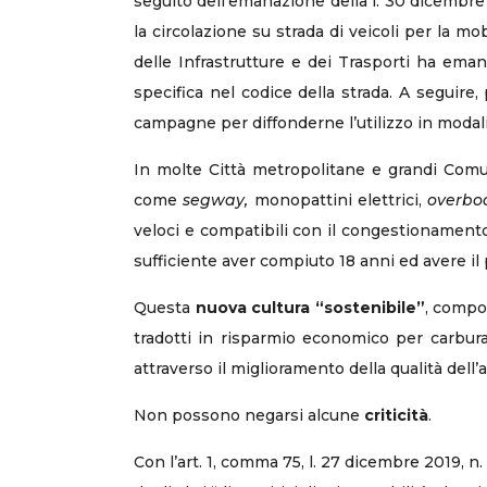
seguito dell’emanazione della l. 30 dicembre 2
la circolazione su strada di veicoli per la m
delle Infrastrutture e dei Trasporti ha eman
specifica nel codice della strada. A seguire
campagne per diffonderne l’utilizzo in modali
In molte Città metropolitane e grandi Comuni
come
segway,
monopattini elettrici,
overbo
veloci e compatibili con il congestionamento 
sufficiente aver compiuto 18 anni ed avere il
Questa
nuova cultura “sostenibile”
, compor
tradotti in risparmio economico per carbura
attraverso il miglioramento della qualità dell’a
Non possono negarsi alcune
criticità
.
Con l’art. 1, comma 75, l. 27 dicembre 2019, n. 