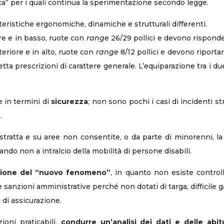
trica” per i quali continua la sperimentazione secondo legge.
eristiche ergonomiche, dinamiche e strutturali differenti.
re e in basso, ruote con
range
26/29 pollici e devono rispond
eriore e in alto, ruote con
range
8/12 pollici e devono riportar
etta prescrizioni di carattere generale. L’equiparazione tra i 
e in termini di
sicurezza
; non sono pochi i casi di incidenti s
.
istratta e su aree non consentite, o da parte di minorenni, l
ando non a intralcio della mobilità di persone disabili.
ione del “nuovo fenomeno”
, in quanto non esiste controll
anzioni amministrative perché non dotati di targa, difficile g
 di assicurazione.
ioni praticabili,
condurre un’analisi dei dati e delle abit