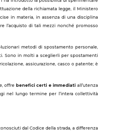
 1 ha introdotto la possibilità di sperimentare
ttuazione della richiamata legge, il Ministero
cise in materia, in assenza di una disciplina
vare l’acquisto di tali mezzi nonché promosso
ivoluzionari metodi di spostamento personale,
itti. Sono in molti a sceglierli per spostamenti
ricolazione, assicurazione, casco o patente; è
e, offre
benefici certi e immediati
all’utenza
 nel lungo termine per l’intera collettività
onosciuti dal Codice della strada, a differenza