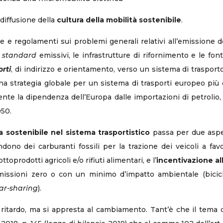
 diffusione della
cultura della mobilità sostenibile
.
e e regolamenti sui problemi generali relativi all’emissione de
i
standard
emissivi, le infrastrutture di rifornimento e le font
orti
, di indirizzo e orientamento, verso un sistema di trasporto 
na strategia globale per un sistema di trasporti europeo più co
ente la dipendenza dell’Europa dalle importazioni di petroli
050.
ca sostenibile nel sistema trasportistico
passa per due aspe
ono dei carburanti fossili per la trazione dei veicoli a favo
toprodotti agricoli e/o rifiuti alimentari, e l’
incentivazione all
missioni zero o con un minimo d’impatto ambientale (bicicle
ar-sharing
).
 in ritardo, ma si appresta al cambiamento. Tant’è che il tema d