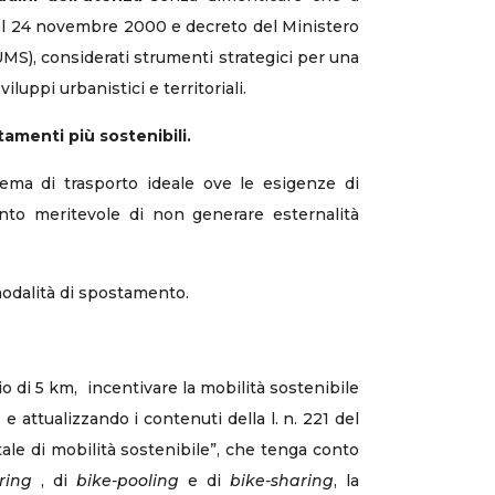
 del 24 novembre 2000 e decreto del Ministero
MS), considerati strumenti strategici per una
iluppi urbanistici e territoriali.
amenti più sostenibili.
tema di trasporto ideale ove le esigenze di
nto meritevole di non generare esternalità
modalità di spostamento.
io di 5 km, incentivare la mobilità sostenibile
e attualizzando i contenuti della l. n. 221 del
tale di mobilità sostenibile”, che tenga conto
ring
, di
bike-pooling
e di
bike-sharing
, la