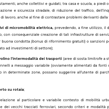
tamenti, anche collettivi e guidati, tra casa e scuola, a piedi o 
zione e sicurezza stradale, di riduzione del traffico, dell’in
i di lavoro, anche al fine di contrastare problemi derivanti dalla 
vi di micromobilità elettrica,
prevedendo, a fine utilizzo, il d
, con consequenziale creazione di tali infrastrutture di servizi
per buona condotta
(bonus
di rifornimento gratuiti) o sanzioni 
o ad investimenti di settore);
lino l’intermodalità dei trasporti
(aree di sosta limitrofe a s
nnelli a messaggio variabile (ovviamente alimentati da fonti di
 in determinate zone, possano suggerire all’utente di parc
orto su rotaia
;
elazione al particolare e variabile contesto di mobilità ur
e dei vecchi tracciati ferroviari, secondo criteri e modalità 