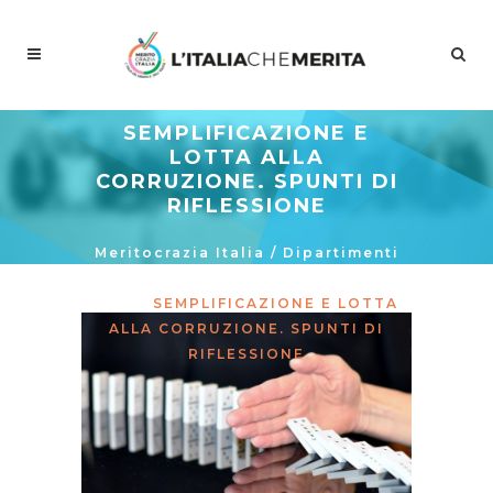
SEMPLIFICAZIONE E
LOTTA ALLA
CORRUZIONE. SPUNTI DI
RIFLESSIONE
Meritocrazia Italia
/
Dipartimenti
/
Innovazione Legislativa Della
P.a.
/
SEMPLIFICAZIONE E LOTTA
ALLA CORRUZIONE. SPUNTI DI
RIFLESSIONE