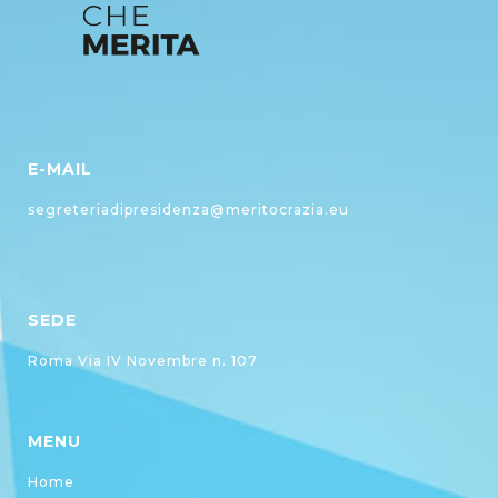
E-MAIL
segreteriadipresidenza@meritocrazia.eu
SEDE
Roma Via IV Novembre n. 107
MENU
Home