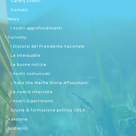
Gallery Eventi
Contatti
News
I nostri approfondimenti
Curiosity
I Discorsi del Presidente nazionale
Le Interaudite
Le buone notizie
I nostri comunicati
L’Italia che Merita Storie Affascinanti
Le nostre interviste
I nostri Dipartimenti
Scuola di formazione politica CREA
Adesione
Sostienici