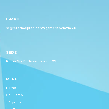
E-MAIL
segreteriadipresidenza@meritocrazia.eu
SEDE
Roma Via IV Novembre n. 107
MENU
Home
Chi Siamo
Agenda