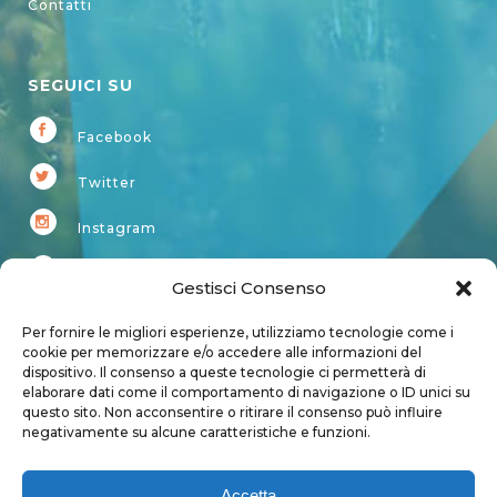
Contatti
SEGUICI SU
Facebook
Twitter
Instagram
Youtube
Gestisci Consenso
Kardup
Per fornire le migliori esperienze, utilizziamo tecnologie come i
cookie per memorizzare e/o accedere alle informazioni del
dispositivo. Il consenso a queste tecnologie ci permetterà di
Account
elaborare dati come il comportamento di navigazione o ID unici su
questo sito. Non acconsentire o ritirare il consenso può influire
Login
negativamente su alcune caratteristiche e funzioni.
Logout
Account
Accetta