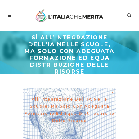
SÌ ALL’INTEGRAZIONE
DELL’IA NELLE SCUOLE,
MA SOLO CON ADEGUATA
FORMAZIONE ED EQUA
DISTRIBUZIONE DELLE
RISORSE
Meritocrazia Italia
/
Studi E
Proposte
/
La Curva Delle Idee
/
Sì
All’integrazione Dell’IA Nelle
Scuole, Ma Solo Con Adeguata
Formazione Ed Equa Distribuzione
Delle Risorse