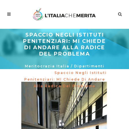
SPACCIO NEGLI ISTITUTI
PENITENZIARI: MI CHIEDE
DI ANDARE ALLA RADICE
DEL PROBLEMA
Meritocrazia Italia
/
Dipartimenti
/
Giustizia
/
Spaccio Negli Istituti
Penitenziari: MI Chiede Di Andare
Alla Radice Del Problema