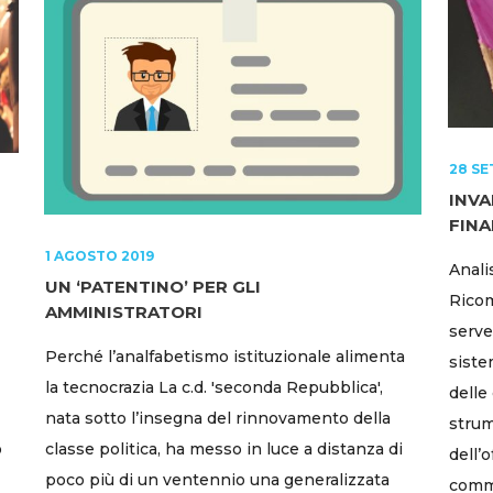
28 SE
INVA
FINA
1 AGOSTO 2019
Analis
UN ‘PATENTINO’ PER GLI
Ricom
AMMINISTRATORI
serve 
Perché l’analfabetismo istituzionale alimenta
siste
la tecnocrazia La c.d. 'seconda Repubblica',
delle
nata sotto l’insegna del rinnovamento della
strum
o
classe politica, ha messo in luce a distanza di
dell’o
poco più di un ventennio una generalizzata
comma 