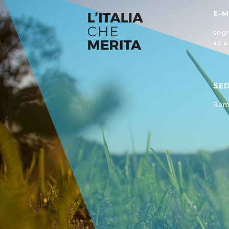
E-M
segr
azia
SE
Roma