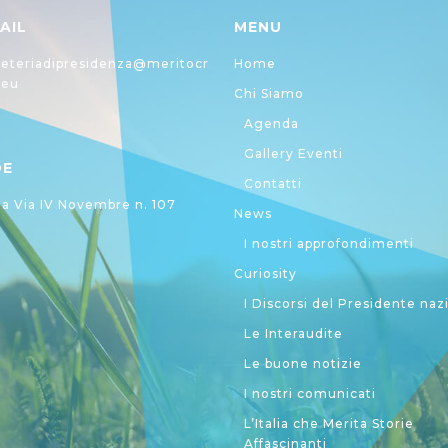
AIL
MENU
eteriadipresidenza@meritocr
Home
.eu
Chi Siamo
Agenda
Gallery Eventi
DE
Contatti
 Via IV Novembre n. 107
News
I nostri approfondimenti
Curiosity
I Discorsi del Presidente naz
Le Interaudite
Le buone notizie
I nostri comunicati
L’Italia che Merita Storie
Affascinanti