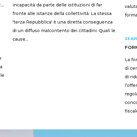
..
incapacità da parte delle istituzioni di far
valut
fronte alle istanze della collettività. La stessa
forma
'terza Repubblica' è una diretta conseguenza
di un diffuso malcontento dei cittadini. Quali le
cause...
23 AP
FOR
e
La fo
la
di ce
lle
di ri
l’off
regol
conco
fiscal