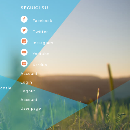
SEGUICI SU
Facebook
Twitter
Instagram
Youtube
Kardup
Account
Login
ionale
Logout
Account
User page