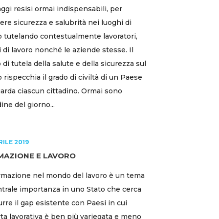
ggi resisi ormai indispensabili, per
ere sicurezza e salubrità nei luoghi di
o tutelando contestualmente lavoratori,
i di lavoro nonché le aziende stesse. Il
o di tutela della salute e della sicurezza sul
o rispecchia il grado di civiltà di un Paese
uarda ciascun cittadino. Ormai sono
dine del giorno...
RILE 2019
MAZIONE E LAVORO
rmazione nel mondo del lavoro è un tema
ntrale importanza in uno Stato che cerca
durre il gap esistente con Paesi in cui
erta lavorativa è ben più variegata e meno