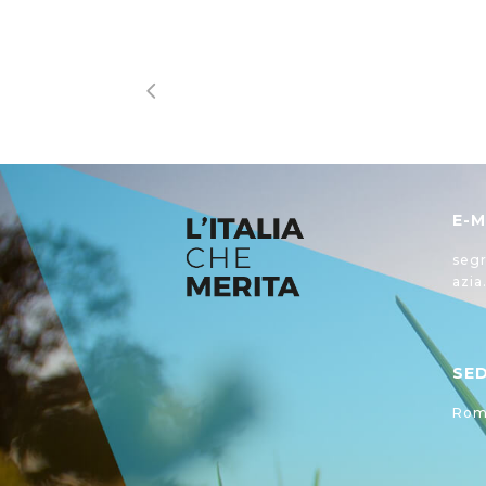
E-M
segr
azia
SE
Roma