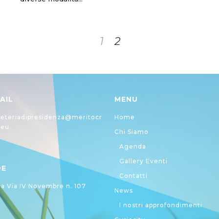
1
2
AIL
MENU
eteriadipresidenza@meritocr
Home
.eu
Chi Siamo
Agenda
Gallery Eventi
DE
Contatti
 Via IV Novembre n. 107
News
I nostri approfondimenti