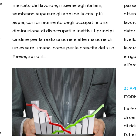
a
mercato del lavoro e, insieme agli italiani,
passa
sembrano superare gli anni della crisi più
otten
aspra, con un aumento degli occupati e una
lavor
diminuzione di disoccupati e inattivi. I principi
dator
,
cardine per la realizzazione e affermazione di
livell
un essere umano, come per la crescita del suo
lavor
Paese, sono il...
e rig
all’or
23 AP
FOR
La fo
di ce
di ri
a
l’off