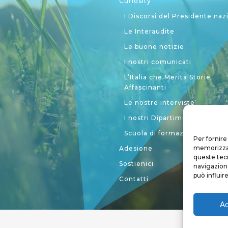
Curiosity
I Discorsi del Presidente naz
Le Interaudite
Le buone notizie
I nostri comunicati
L’Italia che Merita Storie
Affascinanti
Le nostre interviste
I nostri Dipartimenti
Scuola di formazione politic
Per fornire
memorizzare
Adesione
queste tec
Sostienici
navigazione
può influir
Contatti
Ac