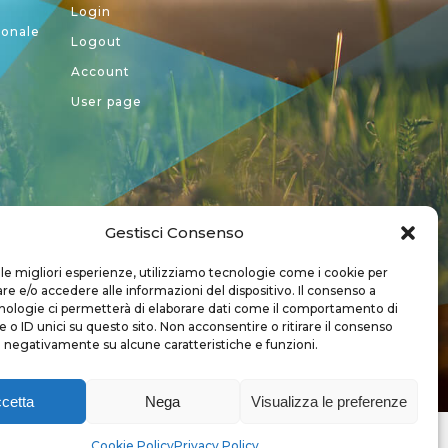
Login
ionale
Logout
Account
User page
Gestisci Consenso
a CREA
 le migliori esperienze, utilizziamo tecnologie come i cookie per
 e/o accedere alle informazioni del dispositivo. Il consenso a
nologie ci permetterà di elaborare dati come il comportamento di
 o ID unici su questo sito. Non acconsentire o ritirare il consenso
e negativamente su alcune caratteristiche e funzioni.
cetta
Nega
Visualizza le preferenze
Copyright 2018 - Tutti i diritti sono riservati
Cookie Policy
Privacy Policy