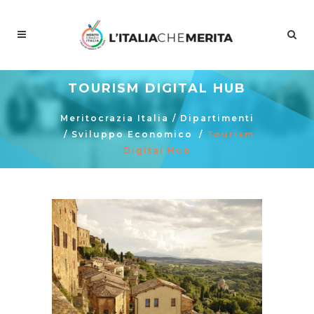
TOURISM DIGITAL HUB
Meritocrazia Italia
/
Dipartimenti
/
Sviluppo Economico
/
Tourism
Digital Hub