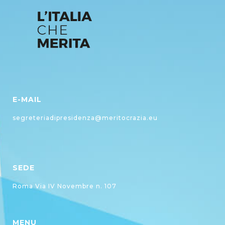
E-MAIL
segreteriadipresidenza@meritocrazia.eu
SEDE
Roma Via IV Novembre n. 107
MENU