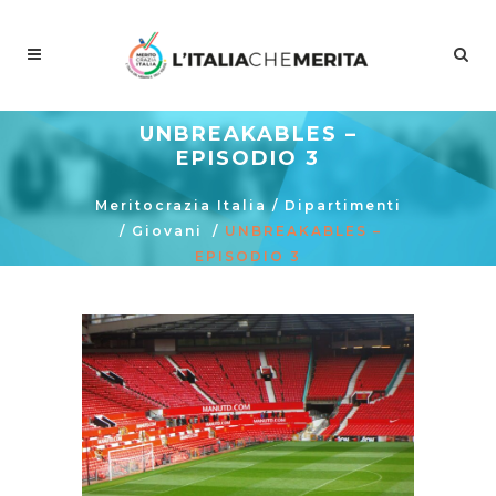
UNBREAKABLES –
EPISODIO 3
Meritocrazia Italia
/
Dipartimenti
/
Giovani
/
UNBREAKABLES –
EPISODIO 3