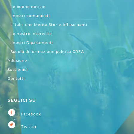
Le buone notizie
I nostri comunicati
L’Italia che Merita Storie Affascinanti
Le nostre interviste
I nostri Dipartimenti
Scuola di formazione politica CREA
Adesione
Sostienici
Contatti
SEGUICI SU
Facebook
Twitter