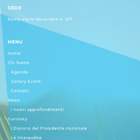
SEDE
Roma Via IV Novembre n. 107
MENU
Home
Chi Siamo
Agenda
Gallery Eventi
Contatti
News
I nostri approfondimenti
Curiosity
I Discorsi del Presidente nazionale
Le Interaudite