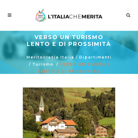
VERSO UN TURISMO
LENTO E DI PROSSIMITÀ
Meritocrazia Italia
/
Dipartimenti
/
Turismo
/
VERSO UN TURISMO
LENTO E DI PROSSIMITÀ