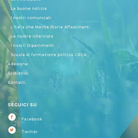
Le buone notizie
I nostri comunicati
L’Italia che Merita Storie Affascinanti
Le nostre interviste
I nostri Dipartimenti
Scuola di formazione politica CREA
Adesione
Sostienici
Contatti
SEGUICI SU
Facebook
Twitter