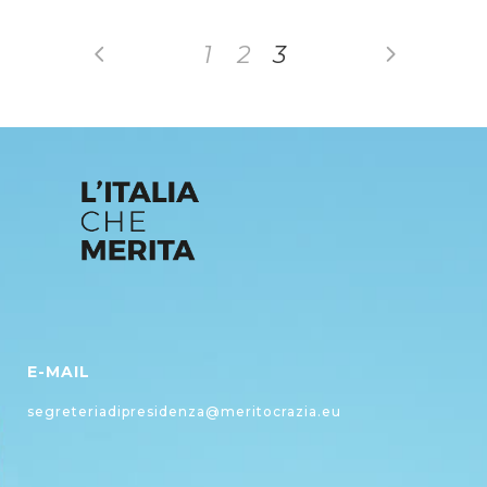
1
2
3
E-MAIL
segreteriadipresidenza@meritocrazia.eu