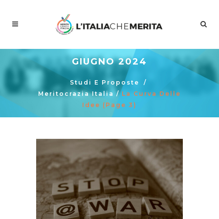
GIUGNO 2024
Studi E Proposte
/
Meritocrazia Italia
/
La Curva Delle
Idee
(Page 3)