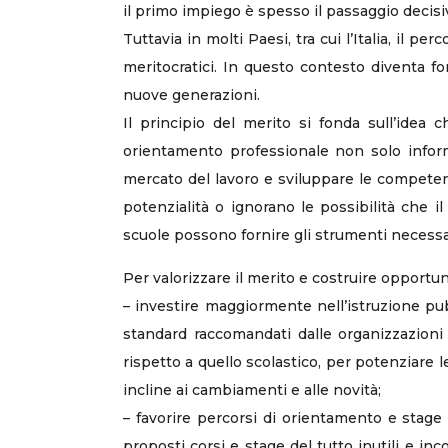
il primo impiego è spesso il passaggio decisi
Tuttavia in molti Paesi, tra cui l’Italia, il
meritocratici. In questo contesto diventa fo
nuove generazioni.
Il principio del merito si fonda sull’ide
orientamento professionale non solo inform
mercato del lavoro e sviluppare le competen
potenzialità o ignorano le possibilità che i
scuole possono fornire gli strumenti necessar
Per valorizzare il merito e costruire opportun
– investire maggiormente nell’istruzione pubbl
standard raccomandati dalle organizzazioni 
rispetto a quello scolastico, per potenziare
incline ai cambiamenti e alle novità;
– favorire percorsi di orientamento e stage
proposti corsi e stage del tutto inutili e i