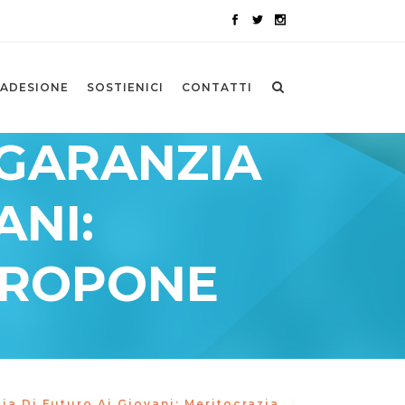
ADESIONE
SOSTIENICI
CONTATTI
 GARANZIA
ANI:
 PROPONE
a Di Futuro Ai Giovani: Meritocrazia