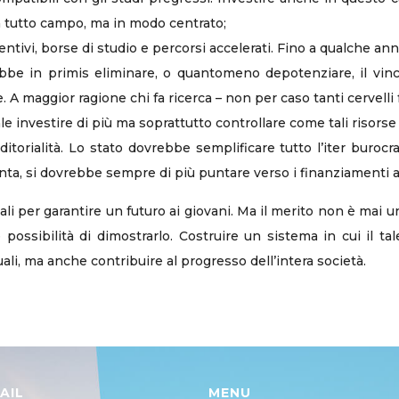
 a tutto campo, ma in modo centrato;
ntivi, borse di studio e percorsi accelerati. Fino a qualche ann
ebbe in primis eliminare, o quantomeno depotenziare, il vinco
. A maggior ragione chi fa ricerca – non per caso tanti cervel
investire di più ma soprattutto controllare come tali risorse
itorialità. Lo stato dovrebbe semplificare tutto l’iter burocra
nta, si dovrebbe sempre di più puntare verso i finanziamenti age
i per garantire un futuro ai giovani. Ma il merito non è mai u
possibilità di dimostrarlo. Costruire un sistema in cui il t
ali, ma anche contribuire al progresso dell’intera società.
AIL
MENU