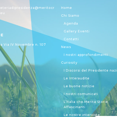
eteriadipresidenza@meritocr
Home
.eu
Chi Siamo
Agenda
Gallery Eventi
DE
Contatti
 Via IV Novembre n. 107
News
I nostri approfondimenti
Curiosity
I Discorsi del Presidente naz
Le Interaudite
Le buone notizie
I nostri comunicati
L’Italia che Merita Storie
Affascinanti
Le nostre interviste