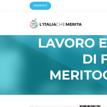
ADERISCI
LAVORO E
DI 
MERITOC
Meritocrazia Italia
/
Studi E Propost