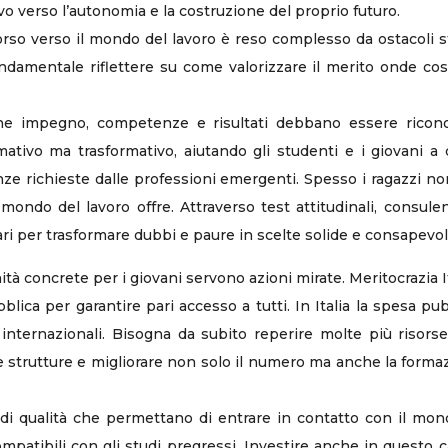
vo verso l’autonomia e la costruzione del proprio futuro.
 percorso verso il mondo del lavoro è reso complesso da ostacoli
ndamentale riflettere su come valorizzare il merito onde cos
a che impegno, competenze e risultati debbano essere ricon
ativo ma trasformativo, aiutando gli studenti e i giovani a
ze richieste dalle professioni emergenti. Spesso i ragazzi 
l mondo del lavoro offre. Attraverso test attitudinali, consule
i per trasformare dubbi e paure in scelte solide e consapevoli
ità concrete per i giovani servono azioni mirate. Meritocrazia I
ica per garantire pari accesso a tutti. In Italia la spesa pubb
internazionali. Bisogna da subito reperire molte più risors
 le strutture e migliorare non solo il numero ma anche la form
 di qualità che permettano di entrare in contatto con il mon
ncompatibili con gli studi pregressi. Investire anche in questo