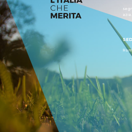
segr
azia
SE
Roma