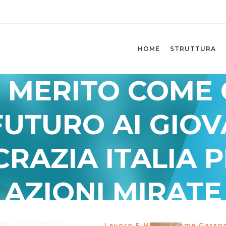
HOME
STRUTTURA
 MERITO COME
FUTURO AI GIOV
RAZIA ITALIA
AZIONI MIRATE
e
/
La Curva Delle Idee
/
Lavoro E Merito Come Garanzi