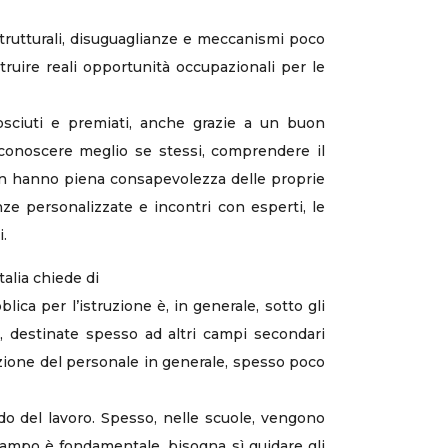
 strutturali, disuguaglianze e meccanismi poco
truire reali opportunità occupazionali per le
osciuti e premiati, anche grazie a un buon
 conoscere meglio se stessi, comprendere il
non hanno piena consapevolezza delle proprie
nze personalizzate e incontri con esperti, le
.
talia chiede di
lica per l’istruzione è, in generale, sotto gli
e, destinate spesso ad altri campi secondari
azione del personale in generale, spesso poco
do del lavoro. Spesso, nelle scuole, vengono
 campo è fondamentale, bisogna sì guidare gli