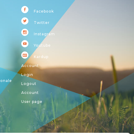
Facebook
Twitter
Instagram
Youtube
Kardup
Account
Login
ionale
Logout
Account
User page