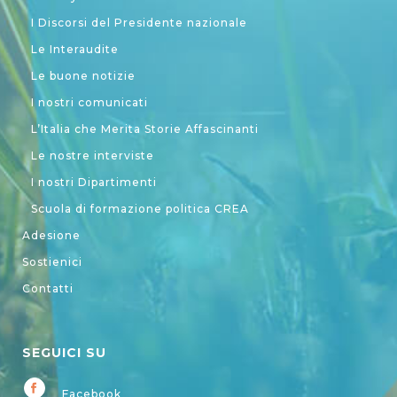
I Discorsi del Presidente nazionale
Le Interaudite
Le buone notizie
I nostri comunicati
L’Italia che Merita Storie Affascinanti
Le nostre interviste
I nostri Dipartimenti
Scuola di formazione politica CREA
Adesione
Sostienici
Contatti
SEGUICI SU
Facebook