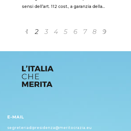
sensi dell’art. 112 cost., a garanzia della...
1
2
3
4
5
6
7
8
9
E-MAIL
segreteriadipresidenza@meritocrazia.eu