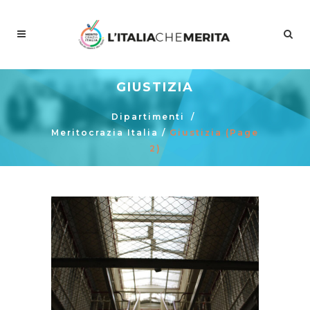
GIUSTIZIA
Dipartimenti
/
Meritocrazia Italia
/
Giustizia
(Page
2)