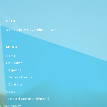
SEDE
Roma Via IV Novembre n. 107
MENU
Home
Chi Siamo
Agenda
Gallery Eventi
Contatti
News
I nostri approfondimenti
Curiosity