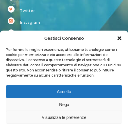
Twitter
Instagram
Youtube
Gestisci Consenso
Kardup
Per fornire le migliori esperienze, utilizziamo tecnologie come i
cookie per memorizzare e/o accedere alle informazioni del
dispositivo. Il consenso a queste tecnologie ci permetterà di
Account
elaborare dati come il comportamento di navigazione o ID unici su
questo sito. Non acconsentire o ritirare il consenso può influire
Login
negativamente su alcune caratteristiche e funzioni.
Logout
Account
Accetta
User page
Nega
Visualizza le preferenze
Privacy Policy
|
Cookie Policy