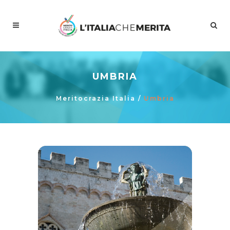
UMBRIA
Meritocrazia Italia
/
Umbria