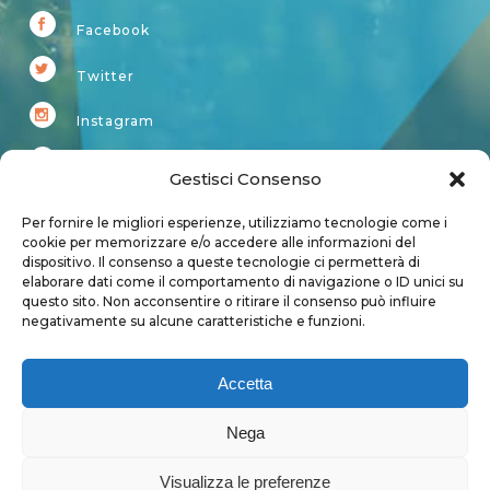
Facebook
Twitter
Instagram
Youtube
Gestisci Consenso
Kardup
Per fornire le migliori esperienze, utilizziamo tecnologie come i
cookie per memorizzare e/o accedere alle informazioni del
dispositivo. Il consenso a queste tecnologie ci permetterà di
Account
elaborare dati come il comportamento di navigazione o ID unici su
questo sito. Non acconsentire o ritirare il consenso può influire
Login
negativamente su alcune caratteristiche e funzioni.
Logout
Account
Accetta
User page
Nega
Visualizza le preferenze