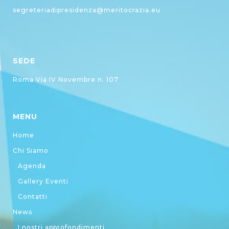
segreteriadipresidenza@meritocrazia.eu
SEDE
Roma Via IV Novembre n. 107
MENU
Home
Chi Siamo
Agenda
Gallery Eventi
Contatti
News
I nostri approfondimenti