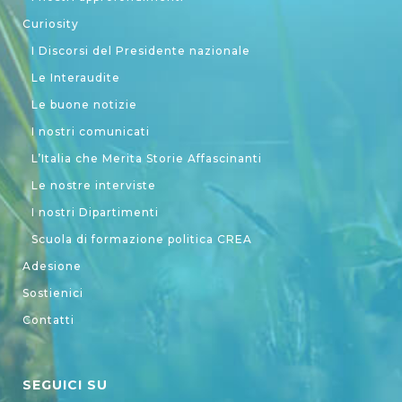
Curiosity
I Discorsi del Presidente nazionale
Le Interaudite
Le buone notizie
I nostri comunicati
L’Italia che Merita Storie Affascinanti
Le nostre interviste
I nostri Dipartimenti
Scuola di formazione politica CREA
Adesione
Sostienici
Contatti
SEGUICI SU