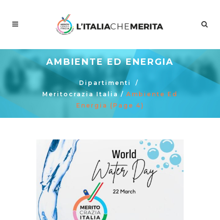
AMBIENTE ED ENERGIA
Dipartimenti
/
Meritocrazia Italia
/
Ambiente Ed
Energia
(Page 4)