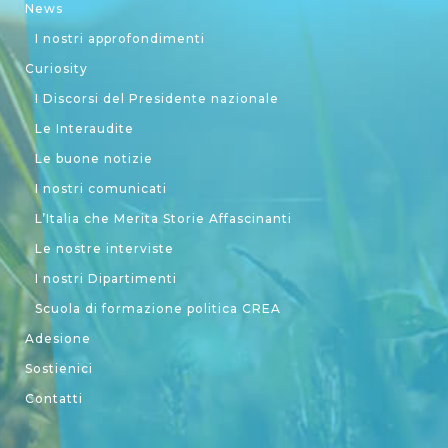
News
I nostri approfondimenti
Curiosity
I Discorsi del Presidente nazionale
Le Interaudite
Le buone notizie
I nostri comunicati
L’Italia che Merita Storie Affascinanti
Le nostre interviste
I nostri Dipartimenti
Scuola di formazione politica CREA
Adesione
Sostienici
Contatti