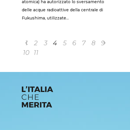
atomica) ha autorizzato lo sversamento
delle acque radioattive della centrale di
Fukushima, utilizzate...
1
2
3
4
5
6
7
8
9
10
11