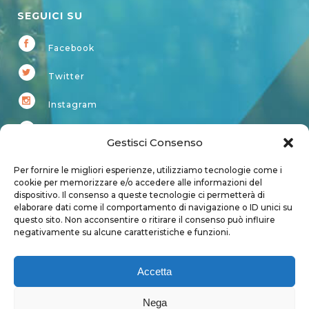
SEGUICI SU
Facebook
Twitter
Instagram
Youtube
Gestisci Consenso
Kardup
Per fornire le migliori esperienze, utilizziamo tecnologie come i
cookie per memorizzare e/o accedere alle informazioni del
dispositivo. Il consenso a queste tecnologie ci permetterà di
Account
elaborare dati come il comportamento di navigazione o ID unici su
questo sito. Non acconsentire o ritirare il consenso può influire
Login
negativamente su alcune caratteristiche e funzioni.
Logout
Account
Accetta
User page
Nega