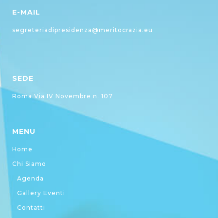
E-MAIL
segreteriadipresidenza@meritocrazia.eu
SEDE
Roma Via IV Novembre n. 107
MENU
Home
Chi Siamo
Agenda
Gallery Eventi
Contatti