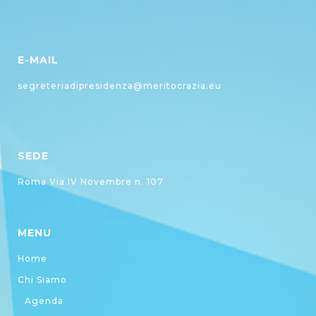
E-MAIL
segreteriadipresidenza@meritocrazia.eu
SEDE
Roma Via IV Novembre n. 107
MENU
Home
Chi Siamo
Agenda