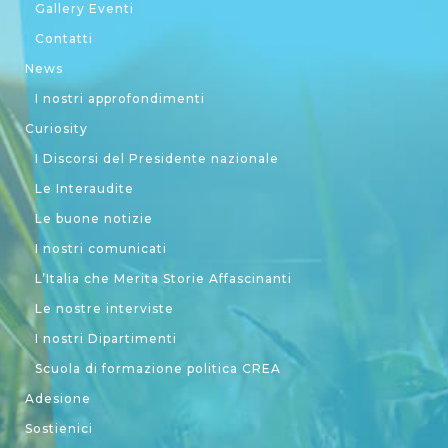
Gallery Eventi
Contatti
News
I nostri approfondimenti
Curiosity
I Discorsi del Presidente nazionale
Le Interaudite
Le buone notizie
I nostri comunicati
L’Italia che Merita Storie Affascinanti
Le nostre interviste
I nostri Dipartimenti
Scuola di formazione politica CREA
Adesione
Sostienici