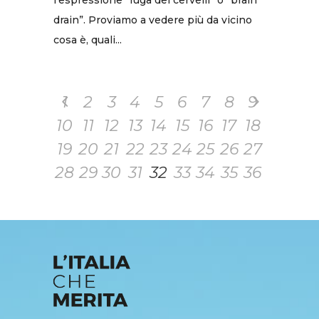
l’espressione “fuga dei cervelli” o “brain
drain”. Proviamo a vedere più da vicino
cosa è, quali...
1
2
3
4
5
6
7
8
9
10
11
12
13
14
15
16
17
18
19
20
21
22
23
24
25
26
27
28
29
30
31
32
33
34
35
36