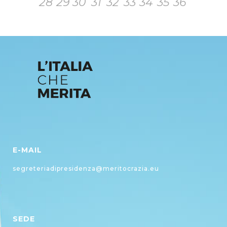
28
29
30
31
32
33
34
35
36
E-MAIL
segreteriadipresidenza@meritocrazia.eu
SEDE