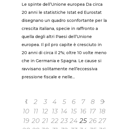
Le spinte dell’Unione europea Da circa
20 anni le statistiche Istat ed Eurostat
disegnano un quadro sconfortante per la
crescita italiana, specie in raffronto a
quella degli altri Paesi dell’Unione
europea. Il pil pro capite è cresciuto in
20 anni di circa il 2%; oltre 10 volte meno
che in Germania e Spagna. Le cause si
ravvisano solitamente nell’eccessiva
pressione fiscale e nelle...
1
2
3
4
5
6
7
8
9
10
11
12
13
14
15
16
17
18
19
20
21
22
23
24
25
26
27