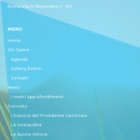
Roma Via IV Novembre n. 107
MENU
Home
Chi Siamo
Agenda
Gallery Eventi
Contatti
News
I nostri approfondimenti
Curiosity
I Discorsi del Presidente nazionale
Le Interaudite
Le buone notizie