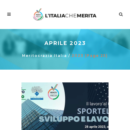
APRILE 2023
Meritocrazia Italia
/
2023
(Page 25)