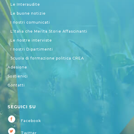
Le Interaudite
Le buone notizie
I nostri comunicati
L’Italia che Merita Storie Affascinanti
Le nostre interviste
I nostri Dipartimenti
Scuola di formazione politica CREA
Adesione
Sostienici
Contatti
SEGUICI SU
Facebook
Twitter