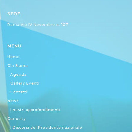
SEDE
Roma Via IV Novembre n. 107
MENU
Home
Chi Siamo
Agenda
Gallery Eventi
Contatti
News
I nostri approfondimenti
Curiosity
I Discorsi del Presidente nazionale