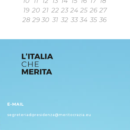
10
11
12
13
14
15
16
17
18
19
20
21
22
23
24
25
26
27
28
29
30
31
32
33
34
35
36
E-MAIL
segreteriadipresidenza@meritocrazia.eu