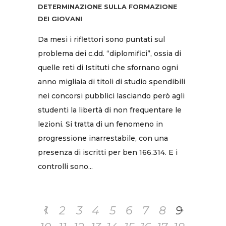
DETERMINAZIONE SULLA FORMAZIONE
DEI GIOVANI
Da mesi i riflettori sono puntati sul
problema dei c.dd. “diplomifici”, ossia di
quelle reti di Istituti che sfornano ogni
anno migliaia di titoli di studio spendibili
nei concorsi pubblici lasciando però agli
studenti la libertà di non frequentare le
lezioni. Si tratta di un fenomeno in
progressione inarrestabile, con una
presenza di iscritti per ben 166.314. E i
controlli sono...
1
2
3
4
5
6
7
8
9