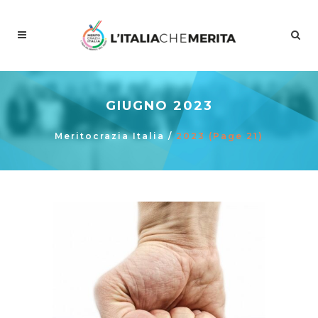
GIUGNO 2023
Meritocrazia Italia
/
2023
(Page 21)