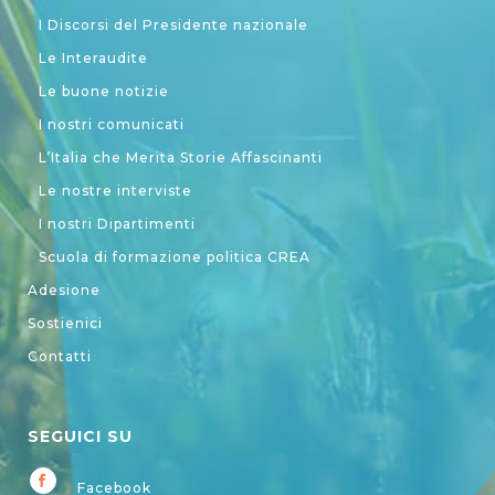
I Discorsi del Presidente nazionale
Le Interaudite
Le buone notizie
I nostri comunicati
L’Italia che Merita Storie Affascinanti
Le nostre interviste
I nostri Dipartimenti
Scuola di formazione politica CREA
Adesione
Sostienici
Contatti
SEGUICI SU
Facebook