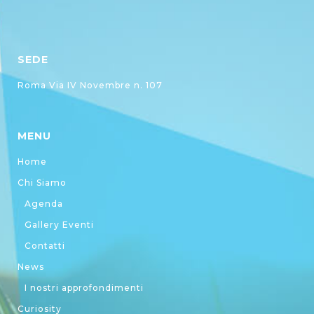
SEDE
Roma Via IV Novembre n. 107
MENU
Home
Chi Siamo
Agenda
Gallery Eventi
Contatti
News
I nostri approfondimenti
Curiosity