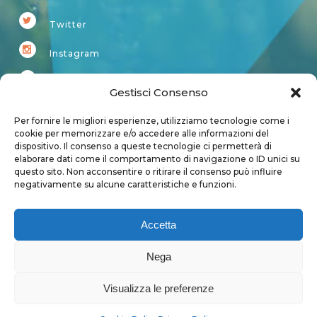
Twitter
Instagram
Youtube
Gestisci Consenso
Kardup
Per fornire le migliori esperienze, utilizziamo tecnologie come i
cookie per memorizzare e/o accedere alle informazioni del
dispositivo. Il consenso a queste tecnologie ci permetterà di
Account
elaborare dati come il comportamento di navigazione o ID unici su
questo sito. Non acconsentire o ritirare il consenso può influire
Login
negativamente su alcune caratteristiche e funzioni.
Logout
Account
Accetta
User page
Nega
Visualizza le preferenze
Privacy Policy
|
Cookie Policy