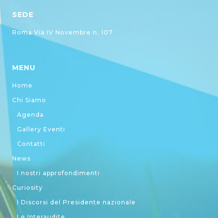
SEDE
Roma Via IV Novembre n. 107
MENU
Home
Chi Siamo
Agenda
Gallery Eventi
Contatti
News
I nostri approfondimenti
Curiosity
I Discorsi del Presidente nazionale
Le Interaudite