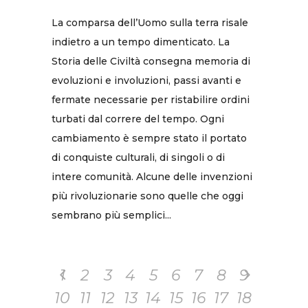
La comparsa dell’Uomo sulla terra risale
indietro a un tempo dimenticato. La
Storia delle Civiltà consegna memoria di
evoluzioni e involuzioni, passi avanti e
fermate necessarie per ristabilire ordini
turbati dal correre del tempo. Ogni
cambiamento è sempre stato il portato
di conquiste culturali, di singoli o di
intere comunità. Alcune delle invenzioni
più rivoluzionarie sono quelle che oggi
sembrano più semplici...
1
2
3
4
5
6
7
8
9
10
11
12
13
14
15
16
17
18