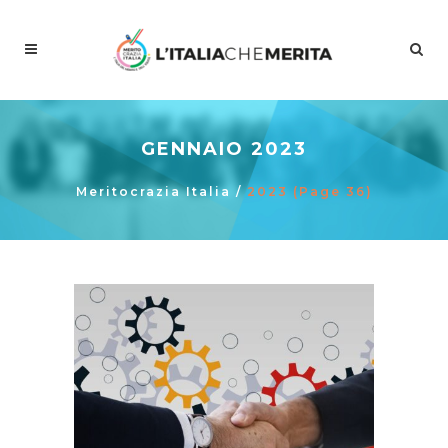
GENNAIO 2023
Meritocrazia Italia
/
2023
(Page 36)