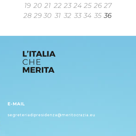
19
20
21
22
23
24
25
26
27
28
29
30
31
32
33
34
35
36
E-MAIL
segreteriadipresidenza@meritocrazia.eu