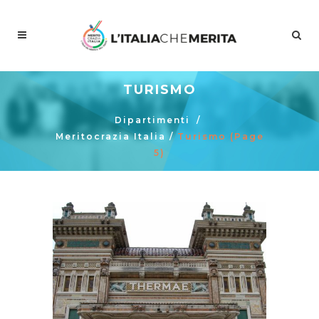
TURISMO
Dipartimenti
/
Meritocrazia Italia
/
Turismo
(Page
5)