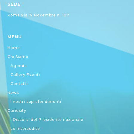
SEDE
Roma Via IV Novembre n. 107
MENU
Home
Chi Siamo
Agenda
Gallery Eventi
Contatti
News
I nostri approfondimenti
Curiosity
I Discorsi del Presidente nazionale
Le Interaudite