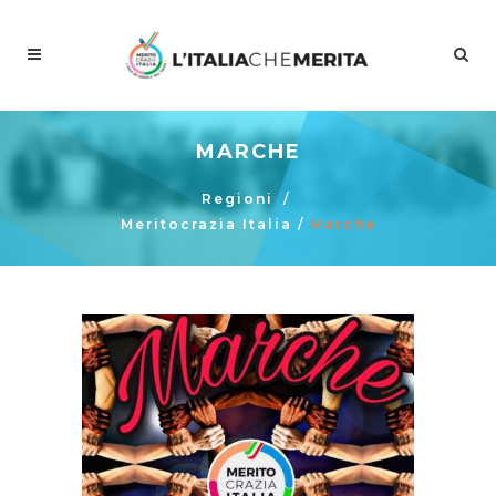
MARCHE
Regioni
/
Meritocrazia Italia
/
Marche