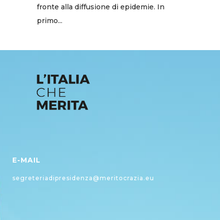
fronte alla diffusione di epidemie. In
primo...
E-MAIL
segreteriadipresidenza@meritocrazia.eu