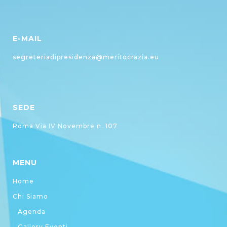
E-MAIL
segreteriadipresidenza@meritocrazia.eu
SEDE
Roma Via IV Novembre n. 107
MENU
Home
Chi Siamo
Agenda
Gallery Eventi