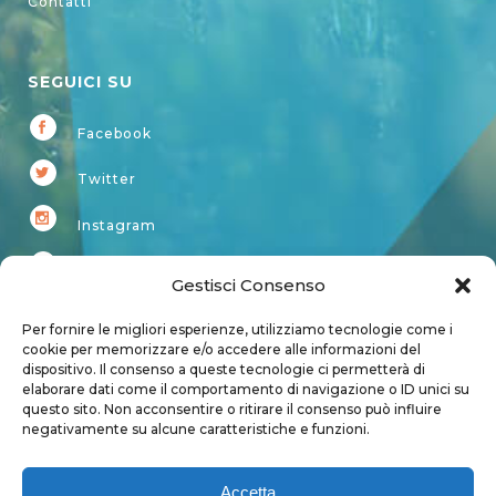
Contatti
SEGUICI SU
Facebook
Twitter
Instagram
Youtube
Gestisci Consenso
Kardup
Per fornire le migliori esperienze, utilizziamo tecnologie come i
cookie per memorizzare e/o accedere alle informazioni del
dispositivo. Il consenso a queste tecnologie ci permetterà di
Account
elaborare dati come il comportamento di navigazione o ID unici su
questo sito. Non acconsentire o ritirare il consenso può influire
Login
negativamente su alcune caratteristiche e funzioni.
Logout
Account
Accetta