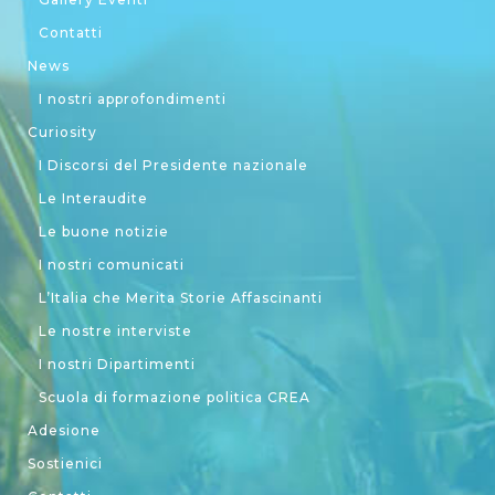
Contatti
News
I nostri approfondimenti
Curiosity
I Discorsi del Presidente nazionale
Le Interaudite
Le buone notizie
I nostri comunicati
L’Italia che Merita Storie Affascinanti
Le nostre interviste
I nostri Dipartimenti
Scuola di formazione politica CREA
Adesione
Sostienici