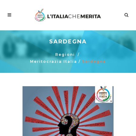
SARDEGNA
Regioni
/
Meritocrazia Italia
/
Sardegna