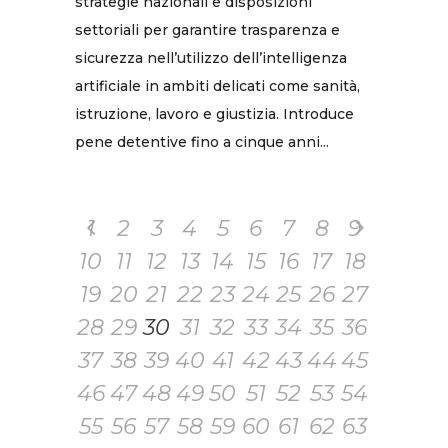
strategie nazionali e disposizioni
settoriali per garantire trasparenza e
sicurezza nell’utilizzo dell’intelligenza
artificiale in ambiti delicati come sanità,
istruzione, lavoro e giustizia. Introduce
pene detentive fino a cinque anni...
1
2
3
4
5
6
7
8
9
10
11
12
13
14
15
16
17
18
19
20
21
22
23
24
25
26
27
28
29
30
31
32
33
34
35
36
37
38
39
40
41
42
43
44
45
46
47
48
49
50
51
52
53
54
55
56
57
58
59
60
61
62
63