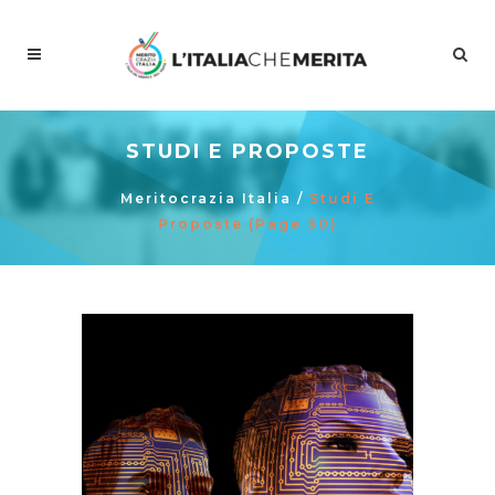
STUDI E PROPOSTE
Meritocrazia Italia
/
Studi E
Proposte
(Page 30)