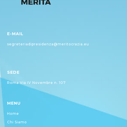
E-MAIL
segreteriadipresidenza@meritocrazia.eu
SEDE
Roma Via IV Novembre n. 107
MENU
Home
Chi Siamo